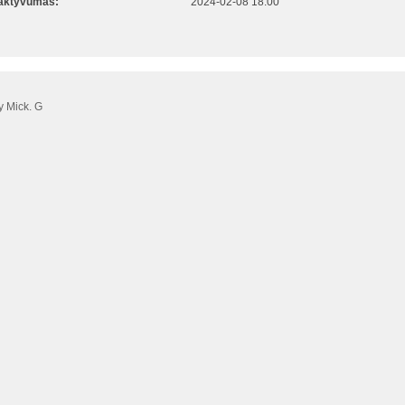
 aktyvumas:
2024-02-08 18:00
 Mick. G