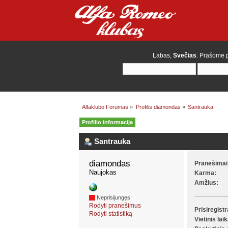
Labas,
Svečias
. Prašome
Alfaklubo Forumas
»
Profilis diamondas
»
Santrauka
Profilio informacija
Santrauka
diamondas 
Pranešimai
Naujokas
Karma:
Amžius:
Neprisijungęs
Rodyti pranešimus
Prisiregist
Rodyti statistiką
Vietinis lai