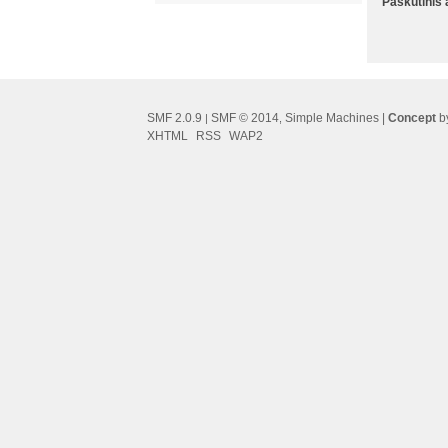
Paskutinis
SMF 2.0.9
SMF © 2014
Simple Machines
|
Concept
by
|
,
XHTML
RSS
WAP2