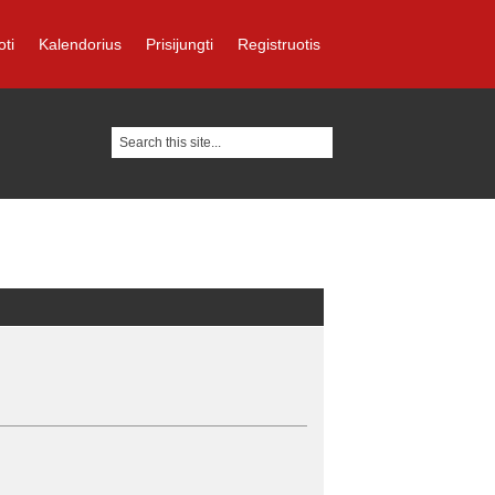
oti
Kalendorius
Prisijungti
Registruotis