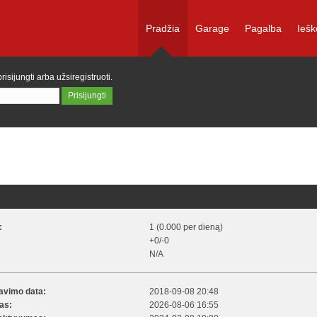
Pradžia
Garage
Pagalba
Iešk
prisijungti
arba
užsiregistruoti
.
:
1 (0.000 per dieną)
+0/-0
N/A
ravimo data:
2018-09-08 20:48
kas:
2026-08-06 16:55