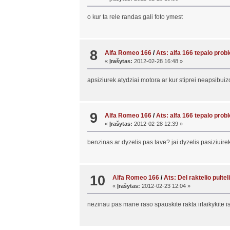
o kur ta rele randas gali foto ymest
8
Alfa Romeo 166
/
Ats: alfa 166 tepalo pro
«
Įrašytas:
2012-02-28 16:48 »
apsiziurek atydziai motora ar kur stiprei neapsibuiz
9
Alfa Romeo 166
/
Ats: alfa 166 tepalo pro
«
Įrašytas:
2012-02-28 12:39 »
benzinas ar dyzelis pas tave? jai dyzelis pasiziuire
10
Alfa Romeo 166
/
Ats: Del raktelio pultel
«
Įrašytas:
2012-02-23 12:04 »
nezinau pas mane raso spauskite rakta irlaikykite isi