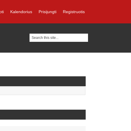
oti
Kalendorius
Prisijungti
Registruotis