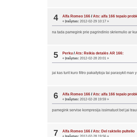
4
Alfa Romeo 166
/
Ats: alfa 166 tepalo pro
«
Įrašytas:
2012-02-29 10:17 »
na tada pamegink prie pagrindinio skriemulio ar kur
5
Perku
/
Ats: Reikia detalės AR 166:
«
Įrašytas:
2012-02-28 20:01 »
jai kas turit kuro filtro pakaitytoja tai parasykit man
6
Alfa Romeo 166
/
Ats: alfa 166 tepalo pro
«
Įrašytas:
2012-02-28 19:59 »
pamegink servise kompresija issimatuot bet jai tra
7
Alfa Romeo 166
/
Ats: Del raktelio pultelio
«
Įrašytas:
2012-02-28 19:56 »