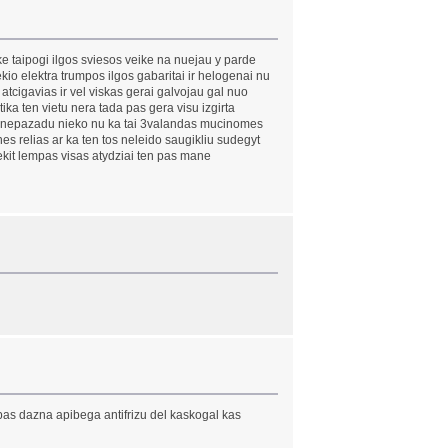
e taipogi ilgos sviesos veike na nuejau y parde
io elektra trumpos ilgos gabaritai ir helogenai nu
tcigavias ir vel viskas gerai galvojau gal nuo
a ten vietu nera tada pas gera visu izgirta
ita nepazadu nieko nu ka tai 3valandas mucinomes
es relias ar ka ten tos neleido saugikliu sudegyt
ekit lempas visas atydziai ten pas mane
i pas dazna apibega antifrizu del kaskogal kas