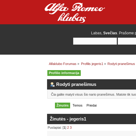
Labas,
Svečias
. Prašome
Alfaklubo Forumas
»
Profilis jegeris1
»
Rodyti pranešimus
Profilio informacija
Rodyti pranešimus
Čia galite matyti visus šio nario pranešimus. Matote tik t
Žinutės
Temos
Priedai
Žinutės - jegeris1
Puslapiai: [
1
]
2
3