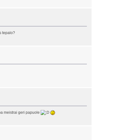
s tepalo?
ba meistrai geri papuole