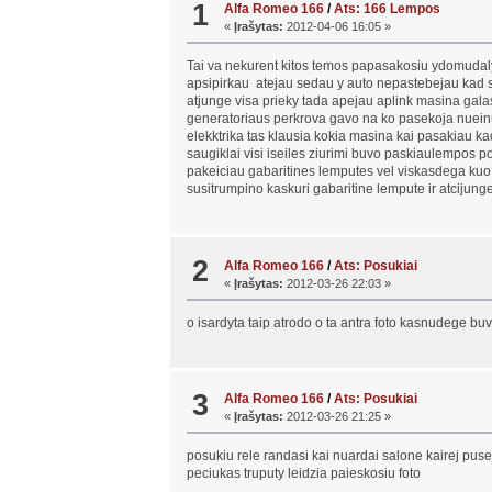
1
Alfa Romeo 166
/
Ats: 166 Lempos
«
Įrašytas:
2012-04-06 16:05 »
Tai va nekurent kitos temos papasakosiu ydomudalyk
apsipirkau atejau sedau y auto nepastebejau kad sv
atjunge visa prieky tada apejau aplink masina galas
generatoriaus perkrova gavo na ko pasekoja nueinu 
elekktrika tas klausia kokia masina kai pasakiau k
saugiklai visi iseiles ziurimi buvo paskiaulempos p
pakeiciau gabaritines lemputes vel viskasdega kuo p
susitrumpino kaskuri gabaritine lempute ir atcijunge
2
Alfa Romeo 166
/
Ats: Posukiai
«
Įrašytas:
2012-03-26 22:03 »
o isardyta taip atrodo o ta antra foto kasnudege bu
3
Alfa Romeo 166
/
Ats: Posukiai
«
Įrašytas:
2012-03-26 21:25 »
posukiu rele randasi kai nuardai salone kairej pusej
peciukas truputy leidzia paieskosiu foto