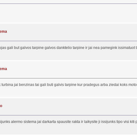
blema
ojas gali but galvos tarpine galvos danktelio tarpine ir jai nea pamegink issimatuot t
blema
k turbina jai benzinas tai gali buti galvis tarpine kur pradegus arba ziedai koks mot
io
junks alermo sistema jai darkarta spausite rakta ir laikysite ji issijunks tipo visi k