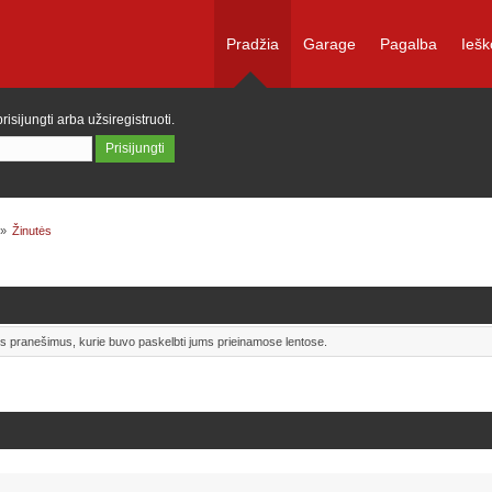
Pradžia
Garage
Pagalba
Iešk
prisijungti
arba
užsiregistruoti
.
»
Žinutės
uos pranešimus, kurie buvo paskelbti jums prieinamose lentose.