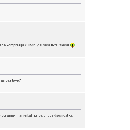
ada kompresija cilindru gal tada tikrai ziedai
oras pas tave?
iti programavimai reikalingi pajungus diagnostika