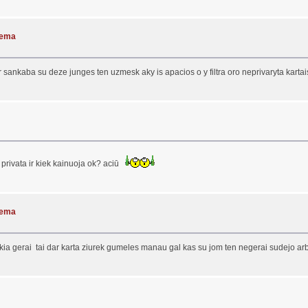
blema
 sankaba su deze junges ten uzmesk aky is apacios o y filtra oro neprivaryta kartai
 y privata ir kiek kainuoja ok? aciū
blema
ukia gerai tai dar karta ziurek gumeles manau gal kas su jom ten negerai sudejo ar