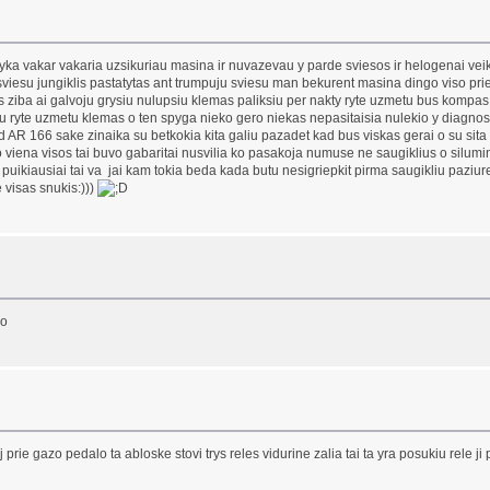
a vakar vakaria uzsikuriau masina ir nuvazevau y parde sviesos ir helogenai veik
iesu jungiklis pastatytas ant trumpuju sviesu man bekurent masina dingo viso priek
 ziba ai galvoju grysiu nulupsiu klemas paliksiu per nakty ryte uzmetu bus kompas a
ryte uzmetu klemas o ten spyga nieko gero niekas nepasitaisia nulekio y diagnostik
ad AR 166 sake zinaika su betkokia kita galiu pazadet kad bus viskas gerai o su s
o viena visos tai buvo gabaritai nusvilia ko pasakoja numuse ne saugiklius o silumin
uikiausiai tai va jai kam tokia beda kada butu nesigriepkit pirma saugikliu paziur
 visas snukis:)))
vo
 prie gazo pedalo ta abloske stovi trys reles vidurine zalia tai ta yra posukiu rele j