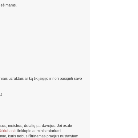
anešimams.
ais užraktais ar ką tik įsigijo ir nori pasigirti savo
.)
sus, meistrus, detalių pardavėjus. Jei esate
aklubas.lt
tinklapio administratoriumi
ume, kuris nebus ištrinamas praėjus nustatytam