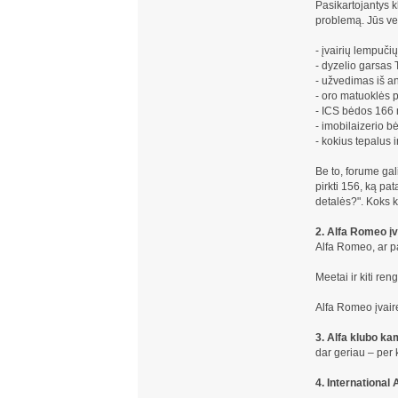
Pasikartojantys k
problemą. Jūs ver
- įvairių lempuči
- dyzelio garsas 
- užvedimas iš an
- oro matuoklės 
- ICS bėdos 166
- imobilaizerio b
- kokius tepalus ir
Be to, forume gal
pirkti 156, ką pa
detalės?". Koks 
2. Alfa Romeo į
Alfa Romeo, ar pa
Meetai ir kiti reng
Alfa Romeo įvai
3. Alfa klubo ka
dar geriau – per kl
4. International A