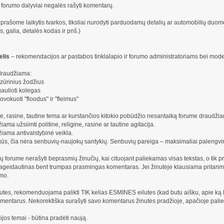
iti forumo dalyviai negalės rašyti komentarų.
prašome laikytis tvarkos, tiksliai nurodyti parduodamų detalių ar automobilių duo
is, galia, detalės kodas ir pnš.)
elis
– rekomendacijos ar pastabos tinklalapio ir forumo administratoriams bei mode
draudžiama:
zūrinius žodžius
žgaulioti kolegas
vokuoti "floodus" ir "fleimus"
ne, rasine, tautine tema ar kurstančios kitokio pobūdžio nesantaiką forume draudži
ma užsiimti politine, religine, rasine ar tautine agitacija.
iama antivalstybinė veikla.
gūs, čia nėra senbuvių-naujokų santykių. Senbuvių pareiga – maksimaliai palengvint
 forume nerašyti beprasmių žinučių, kai cituojant paliekamas visas tekstas, o tik prira
ageidautinas bent trumpas prasmingas komentaras. Jei žinutėje klausiama pritarimo,
umo.
inutes, rekomenduojama palikti TIK kelias ESMINES eilutes (kad butu aišku, apie k
entarus. Nekorektiška surašyti savo komentarus žinutės pradžioje, apačioje paliek
ijos temai - būtina pradėti naują.