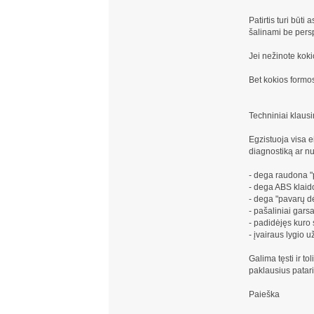
Patirtis turi būt
šalinami be pers
Jei nežinote koki
Bet kokios formos
Techniniai klausi
Egzistuoja visa 
diagnostiką ar n
- dega raudona "p
- dega ABS klaid
- dega "pavarų dė
- pašaliniai gars
- padidėjęs kuro
- įvairaus lygio
Galima tęsti ir to
paklausius patarim
Paieška