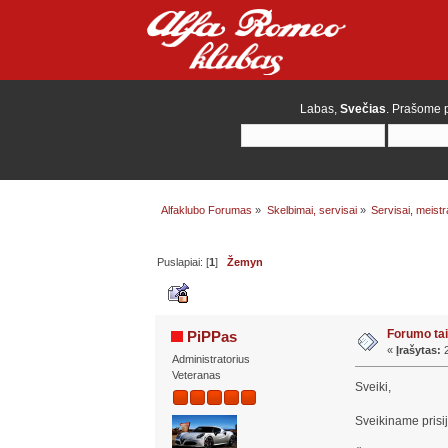
Labas,
Svečias
. Prašome
Alfaklubo Forumas
»
Skelbimai, servisai
»
Servisai, meistr
Puslapiai: [
1
]
Žemyn
Autorius
Tema: Foru
Forumo ta
PiPPas
«
Įrašytas:
2
Administratorius
Veteranas
Sveiki,
Sveikiname prisi