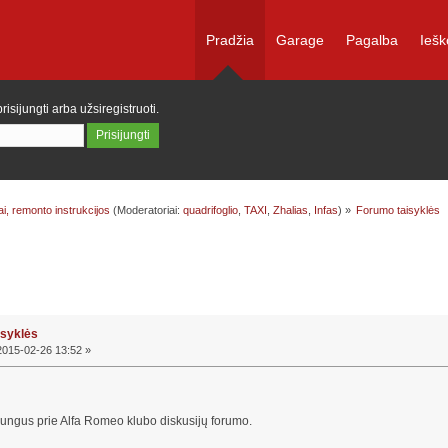
Pradžia
Garage
Pagalba
Iešk
prisijungti
arba
užsiregistruoti
.
ai, remonto instrukcijos
(Moderatoriai:
quadrifoglio
,
TAXI
,
Zhalias
,
Infas
) »
Forumo taisyklės
mo taisyklės (Skaityta 13835 kartus)
isyklės
015-02-26 13:52 »
jungus prie Alfa Romeo klubo diskusijų forumo.