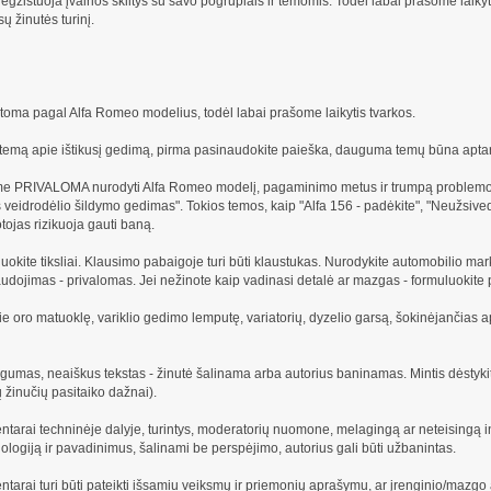
egzistuoja įvairios skiltys su savo pogrupiais ir temomis. Todėl labai prašome laikyti
sų žinutės turinį.
irstoma pagal Alfa Romeo modelius, todėl labai prašome laikytis tvarkos.
emą apie ištikusį gedimą, pirma pasinaudokite paieška, dauguma temų būna aptar
e PRIVALOMA nurodyti Alfa Romeo modelį, pagaminimo metus ir trumpą problemos
 veidrodėlio šildymo gedimas". Tokios temos, kaip "Alfa 156 - padėkite", "Neužsiveda
tojas rizikuoja gauti baną.
okite tiksliai. Klausimo pabaigoje turi būti klaustukas. Nurodykite automobilio ma
audojimas - privalomas. Jei nežinote kaip vadinasi detalė ar mazgas - formuluoki
 oro matuoklę, variklio gedimo lemputę, variatorių, dyzelio garsą, šokinėjančias a
gumas, neaiškus tekstas - žinutė šalinama arba autorius baninamas. Mintis dėstykit
ų žinučių pasitaiko dažnai).
ntarai techninėje dalyje, turintys, moderatorių nuomone, melagingą ar neteisingą in
logiją ir pavadinimus, šalinami be perspėjimo, autorius gali būti užbanintas.
ntarai turi būti pateikti išsamiu veiksmų ir priemonių aprašymu, ar įrenginio/mazgo