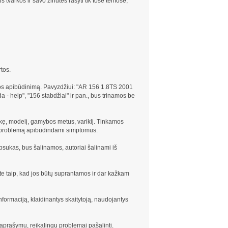
s tvarkos ir savo žinutes rašyti tik tose temose,
tos.
 apibūdinimą. Pavyzdžiui: "AR 156 1.8TS 2001
 - help", "156 stabdžiai" ir pan., bus trinamos be
rkę, modelį, gamybos metus, variklį. Tinkamos
te problemą apibūdindami simptomus.
psukas, bus šalinamos, autoriai šalinami iš
e taip, kad jos būtų suprantamos ir dar kažkam
formaciją, klaidinantys skaitytoją, naudojantys
 aprašymu, reikalingu problemai pašalinti.