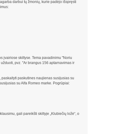
pagarba darbui tų žmonių, kurie padėjo išspręsti
simus:
emos įvairiose skiltyse. Tema pavadinimu "Noriu
 užduoti, pvz. "Ar brangus 156 aptarnavimas ir
, paskaityti paskutines naujienas susijusias su
 susijusias su Alfa Romeo marke. Pogrūpiai:
ausimu, gali pareikšti skiltyje „Klubiečių ložė“, o