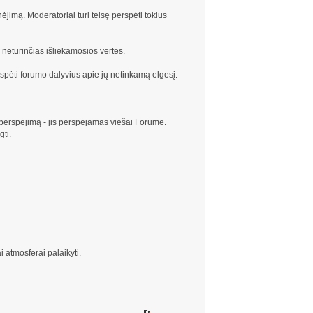
nėjimą. Moderatoriai turi teisę perspėti tokius
 neturinčias išliekamosios vertės.
 perspėti forumo dalyvius apie jų netinkamą elgesį.
 perspėjimą - jis perspėjamas viešai Forume.
gti.
i atmosferai palaikyti.