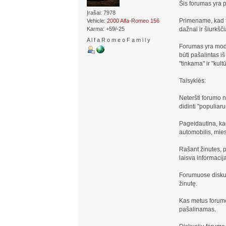
Šis forumas yra 
Įrašai: 7978
Primename, kad ta
Vehicle:
2000 Alfa-Romeo 156
dažnai ir šiurkšč
Karma: +59/-25
A l f a R o m e o F a m i l y
Forumas yra moder
būti pašalintas i
"tinkama" ir "kult
Taisyklės:
Neteršti forumo 
didinti "populiar
Pageidautina, kad
automobilis, mies
Rašant žinutes, p
laisva informacija
Forumuose diskutu
žinutę.
Kas metus forumo 
pašalinamas.