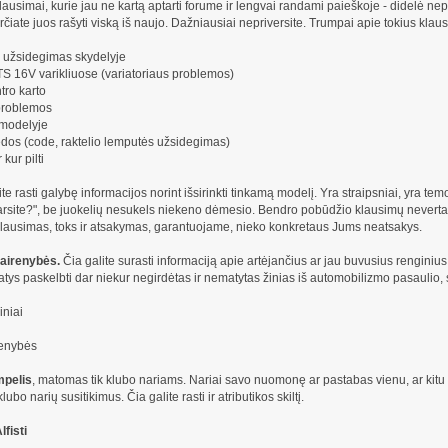
lausimai, kurie jau ne kartą aptarti forume ir lengvai randami paieškoje - didelė ne
čiate juos rašyti viską iš naujo. Dažniausiai nepriversite. Trumpai apie tokius klau
ų užsidegimas skydelyje
TS 16V varikliuose (variatoriaus problemos)
tro karto
problemos
 modelyje
ėdos (code, raktelio lemputės užsidegimas)
 kur pilti
ite rasti galybę informacijos norint išsirinkti tinkamą modelį. Yra straipsniai, yra t
tarsite?", be juokelių nesukels niekeno dėmesio. Bendro pobūdžio klausimų neverta
klausimas, toks ir atsakymas, garantuojame, nieko konkretaus Jums neatsakys.
vairenybės.
Čia galite surasti informaciją apie artėjančius ar jau buvusius renginius
tys paskelbti dar niekur negirdėtas ir nematytas žinias iš automobilizmo pasaulio,
iniai
renybės
mpelis
, matomas tik klubo nariams. Nariai savo nuomonę ar pastabas vienu, ar kitu kl
ubo narių susitikimus. Čia galite rasti ir atributikos skiltį.
lfisti