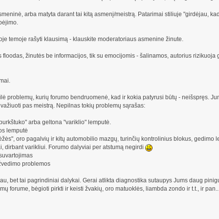
i asmeninė, arba matyta darant tai kitą asmenį/meistrą. Patarimai stiliuje "girdėjau, 
pėjimo.
oje temoje rašyti klausimą - klauskite moderatoriaus asmenine žinute.
 floodas, žinutės be informacijos, tik su emocijomis - šalinamos, autorius rizikuoja 
mai.
eilė problemų, kurių forumo bendruomenė, kad ir kokia patyrusi būtų - neišspręs. 
uvažiuoti pas meistrą. Nepilnas tokių problemų sąrašas:
urkštuko" arba geltona "variklio" lemputė.
os lemputė
žės", oro pagalvių ir kitų automobilio mazgų, turinčių kontrolinius blokus, gedimo 
ai, dirbant varikliui. Forumo dalyviai per atstumą negirdi
 suvartojimas
 užvedimo problemos
liau, bet tai pagrindiniai dalykai. Gerai atlikta diagnostika sutaupys Jums daug pinigų
ų forume, bėgioti pirkti ir keisti žvakių, oro matuoklės, liambda zondo ir t.t., ir pan..