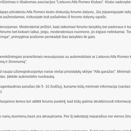
prižiūrimas ir išlaikomas asociacijos "Lietuvos Alfa Romeo Klubas". Klubo vadovyb
pęs pilnateisiu Alfa Romeo klubo diskusijų forumo dalyviu, Jūs įsipareigojate laikytis
iai pažeisdamas, rizikuojate buti pašalintas iš forumo dalyvių sąrašo.
uojamas. Moderatoriai prižiūri, kaip laikomasi forumo taisyklių bei padoraus ir ku
š forumo bet kokiam laikui, jeigu, moderatoriaus nuomone, jis elgiasi netinkamai. 
ūringa", primygtinai prašome perskaityti šias taisykles iki galo.
nereikšmingais pranešimais nesusijusiais su automobiliais ar Lietuvos Alfa Romeo 
umą ir žinomumą".
 naujai užsiregistruojantys nariai viešai prisistatytų skilyje "Alfa garažas". Minimal
tas. Įdėkite automobilio nuotrauką.
ageidautinas parašas (iki 5- 10 žodžių), kuriame būtų minimali informacija (vardas
).
ojamos temos turi atitikti forumo paskirtį, kad būtų galima struktūrizuoti informacij
narių duomenų bazė yra atnaujinama. Per šį laikotarpį neparašius nei vienos žinut