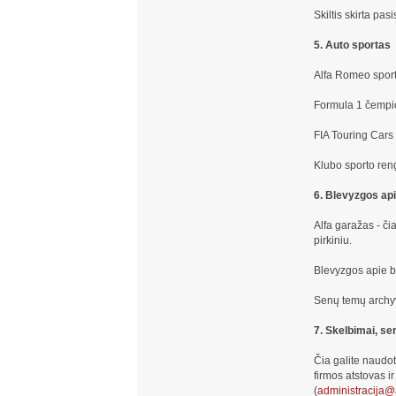
Skiltis skirta pa
5. Auto sportas
Alfa Romeo sport
Formula 1 čempio
FIA Touring Cars
Klubo sporto ren
6. Blevyzgos api
Alfa garažas - čia
pirkiniu.
Blevyzgos apie be
Senų temų archy
7. Skelbimai, se
Čia galite naudot
firmos atstovas i
(
administracija@a