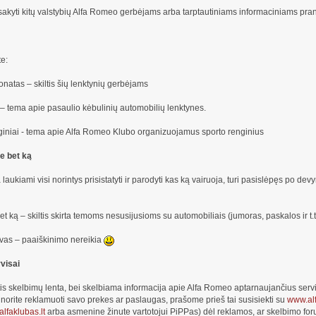
sisakyti kitų valstybių Alfa Romeo gerbėjams arba tarptautiniams informaciniams pr
e:
natas – skiltis šių lenktynių gerbėjams
 – tema apie pasaulio kėbulinių automobilių lenktynes.
giniai - tema apie Alfa Romeo Klubo organizuojamus sporto renginius
e bet ką
 laukiami visi norintys prisistatyti ir parodyti kas ką vairuoja, turi pasislėpęs po devyni
t ką – skiltis skirta temoms nesusijusioms su automobiliais (jumoras, paskalos ir t.t
vas – paaiškinimo nereikia
rvisai
is skelbimų lenta, bei skelbiama informacija apie Alfa Romeo aptarnaujančius servi
r norite reklamuoti savo prekes ar paslaugas, prašome prieš tai susisiekti su
www.alf
lfaklubas.lt
arba asmenine žinute vartotojui PiPPas) dėl reklamos, ar skelbimo for