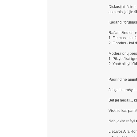
Diskusijai išsirut
asmenis, jei jie 
Kadangi forumas y
Rašant žinutes, re
1. Fleimas - kai 
2. Floodas - kai 
Moderatorių persp
1. Piktybiškai ign
2. Ypač piktybiški
Pagrindinė apimt
Jei gali nerašyt
Bet jei negali... 
Viskas, kas paraš
Nebijokite rašyti
Lietuvos Alfa R