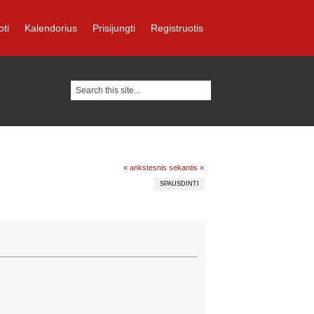
oti
Kalendorius
Prisijungti
Registruotis
« ankstesnis
sekantis »
SPAUSDINTI