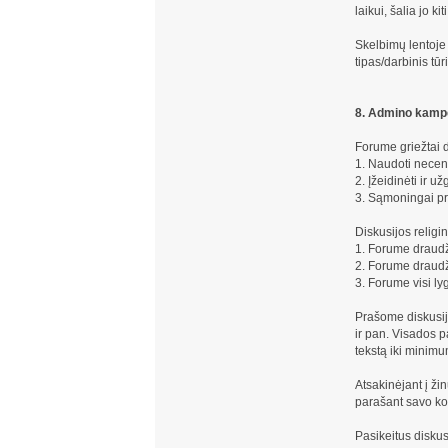
laikui, šalia jo k
Skelbimų lentoje 
tipas/darbinis tūr
8. Admino kamp
Forume griežtai 
1. Naudoti necen
2. Įžeidinėti ir u
3. Sąmoningai pro
Diskusijos religi
1. Forume draudžia
2. Forume draudž
3. Forume visi ly
Prašome diskusijų
ir pan. Visados p
tekstą iki minim
Atsakinėjant į ž
parašant savo kom
Pasikeitus diskus