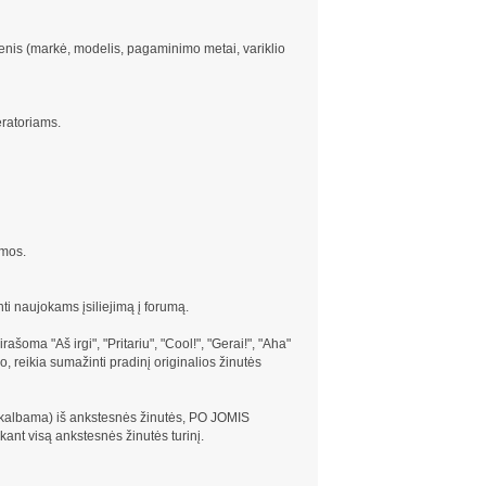
menis (markė, modelis, pagaminimo metai, variklio
ratoriams.
amos.
i naujokams įsiliejimą į forumą.
šoma "Aš irgi", "Pritariu", "Cool!", "Gerai!", "Aha"
 reikia sumažinti pradinį originalios žinutės
ą kalbama) iš ankstesnės žinutės, PO JOMIS
ant visą ankstesnės žinutės turinį.