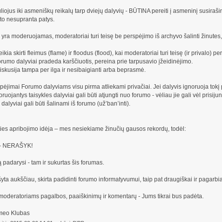
uliojus iki asmeniškų reikalų tarp dviejų dalyvių - BŪTINA pereiti į asmeninį susiraši
šito nesupranta patys.
ra moderuojamas, moderatoriai turi teisę be perspėjimo iš archyvo šalinti žinutes,
ikia skirti fleimus (flame) ir floodus (flood), kai moderatoriai turi teisę (ir privalo)
forumo dalyviai pradeda karščiuotis, pereina prie tarpusavio įžeidinėjimo.
diskusija tampa per ilga ir nesibaigianti arba beprasmė.
ėjimai Forumo dalyviams visu pirma atliekami privačiai. Jei dalyvis ignoruoja tokį
oruojantys taisykles dalyviai gali būti atjungti nuo forumo - vėliau jie gali vėl prisijun
 dalyviai gali būti šalinami iš forumo (už’ban’inti).
ies apribojimo idėja – mes nesiekiame žinučių gausos rekordų, todėl:
i – NERAŠYK!
ką padarysi - tam ir sukurtas šis forumas.
yta aukščiau, skirta padidinti forumo informatyvumui, taip pat draugiškai ir pagarbia
 moderatoriams pagalbos, paaiškinimų ir komentarų - Jums tikrai bus padėta.
omeo Klubas