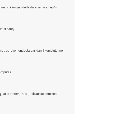
kad mano kaimyno dėdė darė taip ir anaip" -
gauti baną.
Jums bus rekomenduota pasidaryti kompiuterinę
lemputės.
, laiko ir nervų, nes greičiausiai nereikės,
.