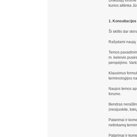
Diskusijų forume 
kurios atitinka Jū
1. Konsultacijos
Ši skiltis dar sk
Rašydami naują t
Temos pavadinim
m. keleivio pusės
perspėjimo. Varto
Klausimus formulu
terminologijos n
Naujos temos apie
forumo.
Bendras neraštin
(nesijuokite, toki
Patarimai ir kome
netinkamą termino
Patarimai ir kome