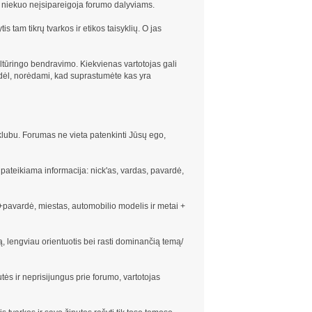
ė niekuo neįsipareigoja forumo dalyviams.
 tam tikrų tvarkos ir etikos taisyklių. O jas
ltūringo bendravimo. Kiekvienas vartotojas gali
Todėl, norėdami, kad suprastumėte kas yra
klubu. Forumas ne vieta patenkinti Jūsų ego,
i pateikiama informacija: nick'as, vardas, pavardė,
+pavardė, miestas, automobilio modelis ir metai +
ą, lengviau orientuotis bei rasti dominančią temą/
ės ir neprisijungus prie forumo, vartotojas