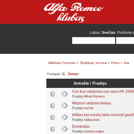
Labas,
Svečias
. Prašome
Alfaklubo Forumas
»
Skelbimai, servisai
»
Perku
»
Kita
Puslapiai: [
1
]
Žemyn
Antraštė
/
Pradėjo
Can bus valdymas nuo vairo AR 159/B
Pradėjo
Alfred Romero
Wirpool valdymo blokas
Pradėjo
norme
Ieškau kas norėtų kartu nuomoti garaž
Pradėjo
sidlauskas
Domkratas
Pradėjo
montezumijus