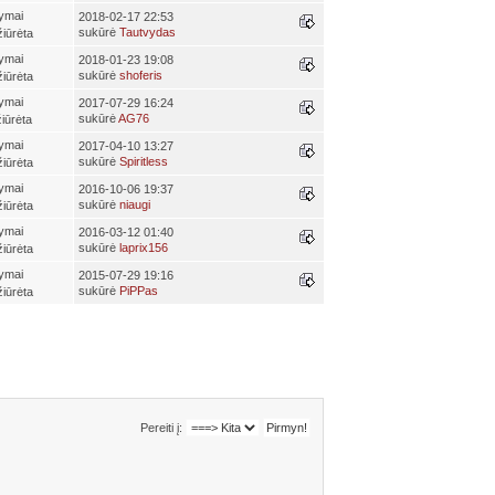
ymai
2018-02-17 22:53
sukūrė
Tautvydas
iūrėta
ymai
2018-01-23 19:08
sukūrė
shoferis
iūrėta
ymai
2017-07-29 16:24
sukūrė
AG76
iūrėta
ymai
2017-04-10 13:27
sukūrė
Spiritless
iūrėta
ymai
2016-10-06 19:37
sukūrė
niaugi
iūrėta
ymai
2016-03-12 01:40
sukūrė
laprix156
iūrėta
ymai
2015-07-29 19:16
sukūrė
PiPPas
iūrėta
Pereiti į: