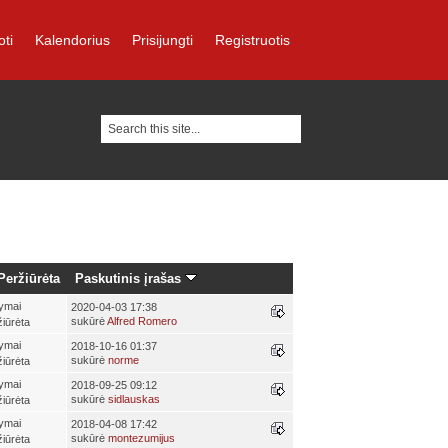
oti
Kalendorius
Prisijungti
Registruotis
Peržiūrėta
Paskutinis įrašas
ymai
2020-04-03 17:38
sukūrė
Alfred Romero
iūrėta
ymai
2018-10-16 01:37
sukūrė
norme
iūrėta
ymai
2018-09-25 09:12
sukūrė
sidlauskas
iūrėta
ymai
2018-04-08 17:42
sukūrė
montezumijus
iūrėta