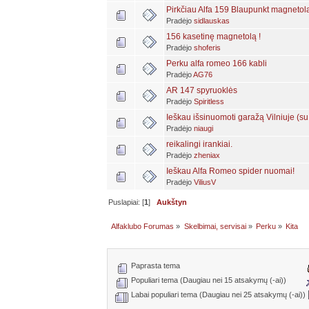
Pirkčiau Alfa 159 Blaupunkt magnetol
Pradėjo
sidlauskas
156 kasetinę magnetolą !
Pradėjo
shoferis
Perku alfa romeo 166 kabli
Pradėjo
AG76
AR 147 spyruoklės
Pradėjo
Spiritless
Ieškau išsinuomoti garažą Vilniuje (s
Pradėjo
niaugi
reikalingi irankiai.
Pradėjo
zheniax
Ieškau Alfa Romeo spider nuomai!
Pradėjo
ViliusV
Puslapiai: [
1
]
Aukštyn
Alfaklubo Forumas
»
Skelbimai, servisai
»
Perku
»
Kita
Paprasta tema
Populiari tema (Daugiau nei 15 atsakymų (-ai))
Labai populiari tema (Daugiau nei 25 atsakymų (-ai))