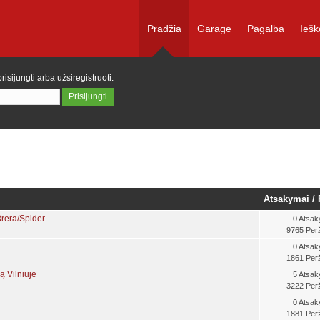
Pradžia
Garage
Pagalba
Iešk
prisijungti
arba
užsiregistruoti
.
Atsakymai
/
rera/Spider
0 Atsak
9765 Perž
0 Atsak
1861 Perž
ą Vilniuje
5 Atsak
3222 Perž
0 Atsak
1881 Perž