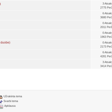
ą
3 Atsak
2775 Perž
6 Atsak
3680 Perž
0 Atsak
2011 Perž
0 Atsak
1963 Perž
u duobe)
0 Atsak
2173 Perž
6 Atsak
4281 Perž
3 Atsak
3414 Perž
Užrakinta tema
Svarbi tema
Apklausa