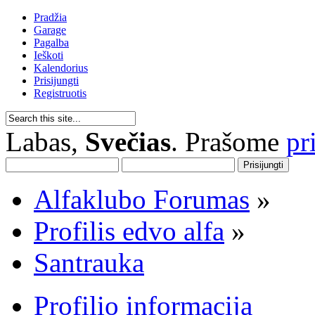
Pradžia
Garage
Pagalba
Ieškoti
Kalendorius
Prisijungti
Registruotis
Labas,
Svečias
. Prašome
pr
Alfaklubo Forumas
»
Profilis edvo alfa
»
Santrauka
Profilio informacija