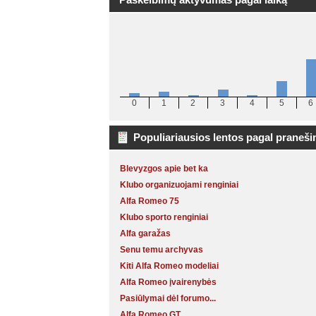
0
1
2
3
4
5
6
Populiariausios lentos pagal praneš
Blevyzgos apie bet ka
Klubo organizuojami renginiai
Alfa Romeo 75
Klubo sporto renginiai
Alfa garažas
Senu temu archyvas
Kiti Alfa Romeo modeliai
Alfa Romeo įvairenybės
Pasiūlymai dėl forumo...
Alfa Romeo GT