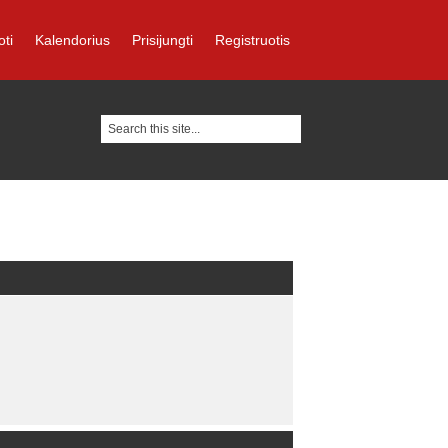
oti
Kalendorius
Prisijungti
Registruotis