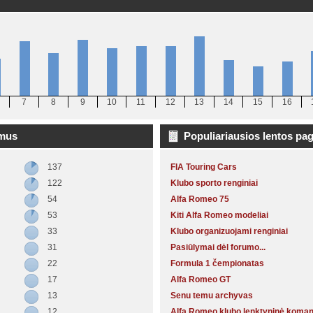
7
8
9
10
11
12
13
14
15
16
imus
Populiariausios lentos pa
137
FIA Touring Cars
122
Klubo sporto renginiai
54
Alfa Romeo 75
53
Kiti Alfa Romeo modeliai
33
Klubo organizuojami renginiai
31
Pasiūlymai dėl forumo...
22
Formula 1 čempionatas
17
Alfa Romeo GT
13
Senu temu archyvas
12
Alfa Romeo klubo lenktyninė koma