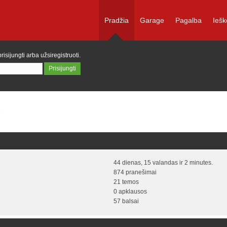
Pradžia
Garage
Pagalba
Iešk
prisijungti
arba
užsiregistruoti
.
44 dienas, 15 valandas ir 2 minutes.
874 pranešimai
21 temos
0 apklausos
57 balsai