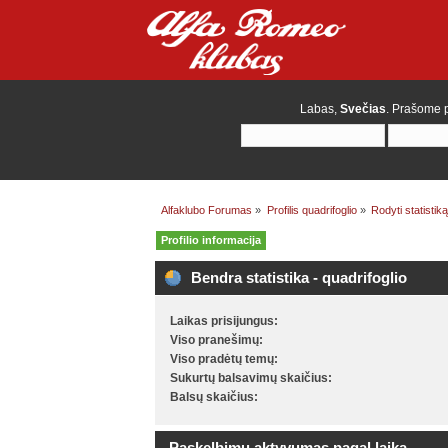
Labas,
Svečias
. Prašome
Alfaklubo Forumas
»
Profilis quadrifoglio
»
Rodyti statistiką
Profilio informacija
Bendra statistika - quadrifoglio
Laikas prisijungus:
Viso pranešimų:
Viso pradėtų temų:
Sukurtų balsavimų skaičius:
Balsų skaičius:
Paskelbimų aktyvumas pagal laiką