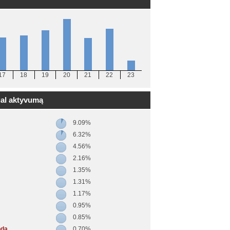
17
18
19
20
21
22
23
gal aktyvumą
9.09%
6.32%
4.56%
2.16%
1.35%
1.31%
1.17%
0.95%
0.85%
nda
0.70%