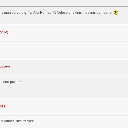
elis man po eglutę. Tai Alfa Romeo 75 Veloce priekinis ir galinis bamperiai
glio)
ulietta
ekiau paziureti:
gesi.
 laimeti, liko trecias: