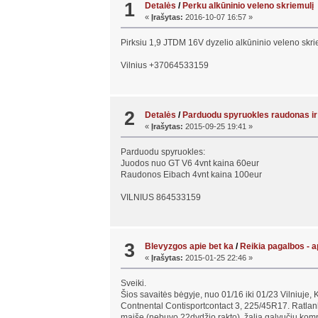
1
Detalės
/
Perku alkūninio veleno skriemulį
«
Įrašytas:
2016-10-07 16:57 »
Pirksiu 1,9 JTDM 16V dyzelio alkūninio veleno skrie
Vilnius +37064533159
2
Detalės
/
Parduodu spyruokles raudonas ir
«
Įrašytas:
2015-09-25 19:41 »
Parduodu spyruokles:
Juodos nuo GT V6 4vnt kaina 60eur
Raudonos Eibach 4vnt kaina 100eur
VILNIUS 864533159
3
Blevyzgos apie bet ka
/
Reikia pagalbos - 
«
Įrašytas:
2015-01-25 22:46 »
Sveiki.
Šios savaitės bėgyje, nuo 01/16 iki 01/23 Vilniuje,
Contnental Contisportcontact 3, 225/45R17. Ratlankia
maiše (nebuvo 22dydžio rakto), žalia galvučių kompl