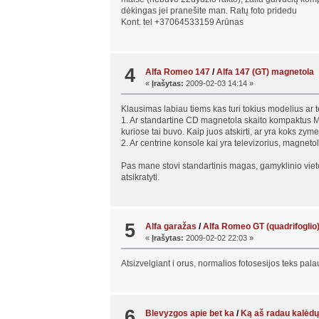
dėkingas jei pranešite man. Ratų foto pridedu
Kont. tel +37064533159 Arūnas
4
Alfa Romeo 147
/
Alfa 147 (GT) magnetola
«
Įrašytas:
2009-02-03 14:14 »
Klausimas labiau tiems kas turi tokius modelius ar t
1. Ar standartine CD magnetola skaito kompaktus M
kuriose tai buvo. Kaip juos atskirti, ar yra koks zym
2. Ar centrine konsole kai yra televizorius, magnet
Pas mane stovi standartinis magas, gamyklinio vieto
atsikratyti.
5
Alfa garažas
/
Alfa Romeo GT (quadrifoglio
«
Įrašytas:
2009-02-02 22:03 »
Atsizvelgiant i orus, normalios fotosesijos teks pal
6
Blevyzgos apie bet ka
/
Ką aš radau kalėdų