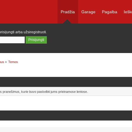
Pradžia
Garage
Pagalba
Iešk
prisijungti
arba
užsiregistruoti
.
mus
»
Temos
uos pranešimus, kurie buvo paskelbti jums prieinamose lentose.