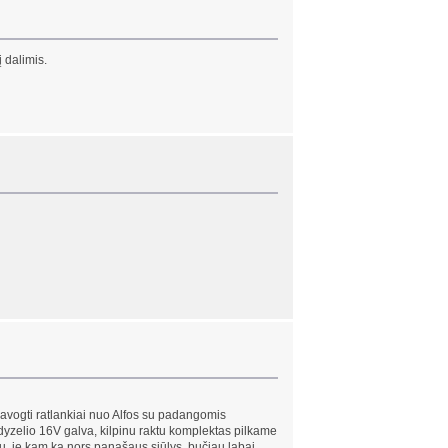
 dalimis.
 pavogti ratlankiai nuo Alfos su padangomis
 dyzelio 16V galva, kilpinu raktu komplektas pilkame
ų, je kam ką nors panašaus siūlys, bučiau labai