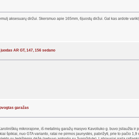
mulį aksesuarų diržui. Skersmuo apie 165mm, 6juostų diržui. Gal kas ardote variklį
 juodas AR GT, 147, 156 sedano
apvogtas garažas
 Karoliniškių mikrorajone, iš metalinių garažų masyvo Kavoliuko g. buvo įsilaužta ir
i špikiai, nuo GTA varianto, ratai ne pirmos jaunystės, pabrižyti, prie to pačio 1,9
ekto su terkšlėmis dėžė (nebuvo antgalio su žvaigždute). Labiausiai gaila ratlanki