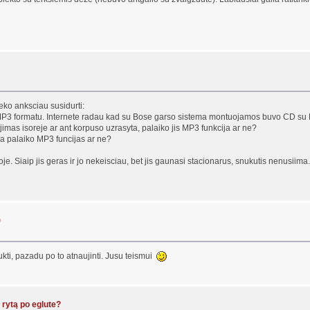
eko anksciau susidurti:
P3 formatu. Internete radau kad su Bose garso sistema montuojamos buvo CD su MP3
ejimas isoreje ar ant korpuso uzrasyta, palaiko jis MP3 funkcija ar ne?
ola palaiko MP3 funcijas ar ne?
je. Siaip jis geras ir jo nekeisciau, bet jis gaunasi stacionarus, snukutis nenusii
)
aukti, pazadu po to atnaujinti. Jusu teismui
 rytą po eglute?