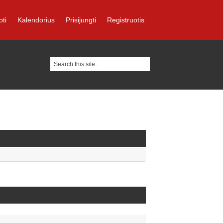
oti
Kalendorius
Prisijungti
Registruotis