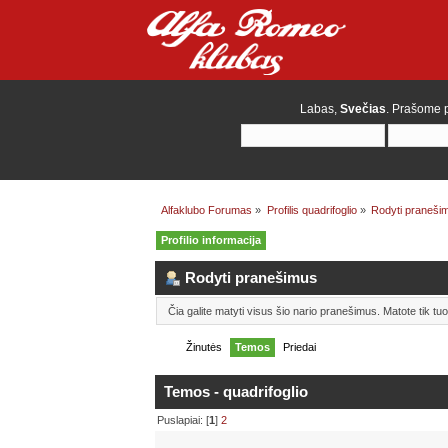
Labas,
Svečias
. Prašome
Alfaklubo Forumas
»
Profilis quadrifoglio
»
Rodyti praneši
Profilio informacija
Rodyti pranešimus
Čia galite matyti visus šio nario pranešimus. Matote tik t
Žinutės
Temos
Priedai
Temos - quadrifoglio
Puslapiai: [
1
]
2