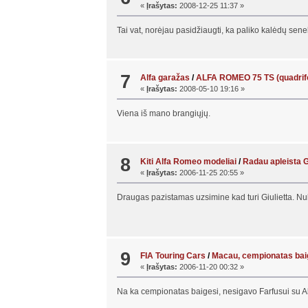
«
Įrašytas:
2008-12-25 11:37 »
Tai vat, norėjau pasidžiaugti, ka paliko kalėdų sen
7
Alfa garažas
/
ALFA ROMEO 75 TS (quadrifo
«
Įrašytas:
2008-05-10 19:16 »
Viena iš mano brangiųjų.
8
Kiti Alfa Romeo modeliai
/
Radau apleista G
«
Įrašytas:
2006-11-25 20:55 »
Draugas pazistamas uzsimine kad turi Giulietta. Nul
9
FIA Touring Cars
/
Macau, cempionatas bai
«
Įrašytas:
2006-11-20 00:32 »
Na ka cempionatas baigesi, nesigavo Farfusui su Alfa