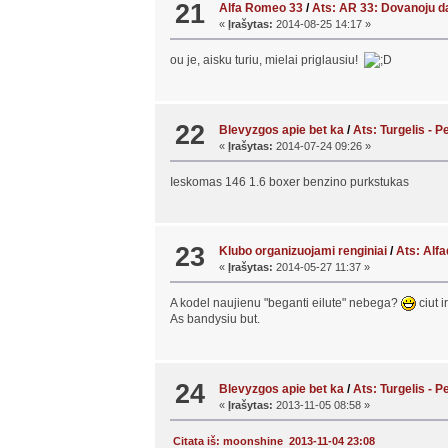
21
Alfa Romeo 33
/
Ats: AR 33: Dovanoju da
«
Įrašytas:
2014-08-25 14:17 »
ou je, aisku turiu, mielai priglausiu!
22
Blevyzgos apie bet ka
/
Ats: Turgelis - 
«
Įrašytas:
2014-07-24 09:26 »
Ieskomas 146 1.6 boxer benzino purkstukas
23
Klubo organizuojami renginiai
/
Ats: Alfa
«
Įrašytas:
2014-05-27 11:37 »
A kodel naujienu "beganti eilute" nebega?
ciut i
As bandysiu but.
24
Blevyzgos apie bet ka
/
Ats: Turgelis - 
«
Įrašytas:
2013-11-05 08:58 »
Citata iš: moonshine 2013-11-04 23:08