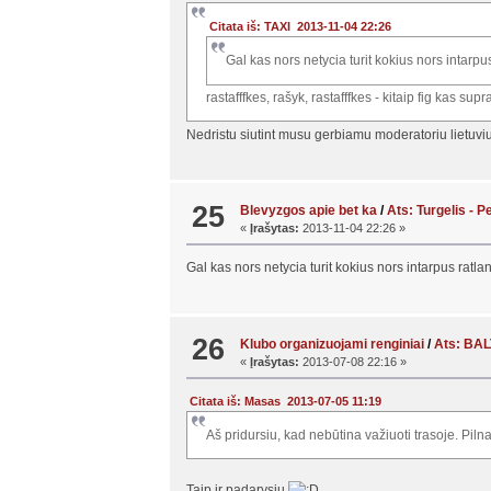
Citata iš: TAXI 2013-11-04 22:26
Gal kas nors netycia turit kokius nors intarpu
rastafffkes, rašyk, rastafffkes - kitaip fig kas sup
Nedristu siutint musu gerbiamu moderatoriu lietuv
25
Blevyzgos apie bet ka
/
Ats: Turgelis - 
«
Įrašytas:
2013-11-04 22:26 »
Gal kas nors netycia turit kokius nors intarpus ratl
26
Klubo organizuojami renginiai
/
Ats: BAL
«
Įrašytas:
2013-07-08 22:16 »
Citata iš: Masas 2013-07-05 11:19
Aš pridursiu, kad nebūtina važiuoti trasoje. Pilnai
Taip ir padarysiu