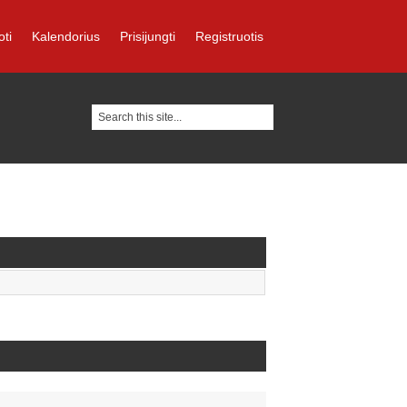
oti
Kalendorius
Prisijungti
Registruotis