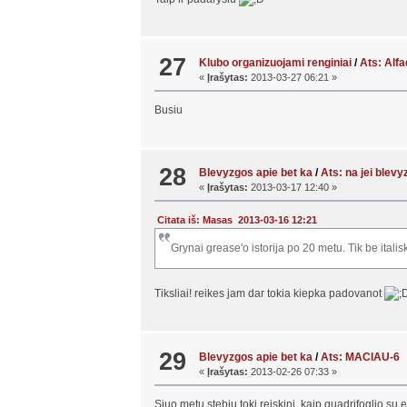
27
Klubo organizuojami renginiai
/
Ats: Alfa
«
Įrašytas:
2013-03-27 06:21 »
Busiu
28
Blevyzgos apie bet ka
/
Ats: na jei blevy
«
Įrašytas:
2013-03-17 12:40 »
Citata iš: Masas 2013-03-16 12:21
Grynai grease'o istorija po 20 metu. Tik be itali
Tiksliai! reikes jam dar tokia kiepka padovanot
29
Blevyzgos apie bet ka
/
Ats: MACIAU-6
«
Įrašytas:
2013-02-26 07:33 »
Siuo metu stebiu toki reiskini, kaip quadrifoglio s