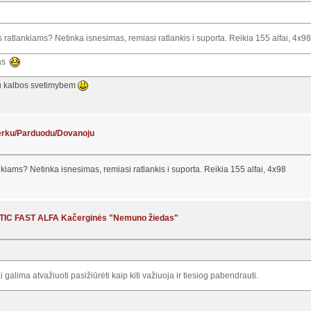
s ratlankiams? Netinka isnesimas, remiasi ratlankis i suporta. Reikia 155 alfai, 4x98
ras
iu kalbos svetimybem
Perku/Parduodu/Dovanoju
ankiams? Netinka isnesimas, remiasi ratlankis i suporta. Reikia 155 alfai, 4x98
TIC FAST ALFA Kačerginės "Nemuno žiedas"
 galima atvažiuoti pasižiūrėti kaip kiti važiuoja ir tiesiog pabendrauti.