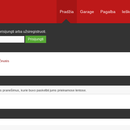
Pradžia
Garage
Pagalba
Iešk
prisijungti
arba
užsiregistruoti
.
Žinutės
uos pranešimus, kurie buvo paskelbti jums prieinamose lentose.