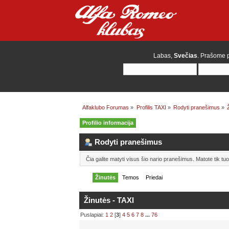
Labas,
Svečias
. Prašome
Alfaklubo Forumas
»
Profilis TAXI
»
Rodyti pranešimus
»
Profilio informacija
Rodyti pranešimus
Čia galite matyti visus šio nario pranešimus. Matote tik t
Žinutės
Temos
Priedai
Žinutės - TAXI
Puslapiai:
1
2
[
3
]
4
5
6
7
8
...
76