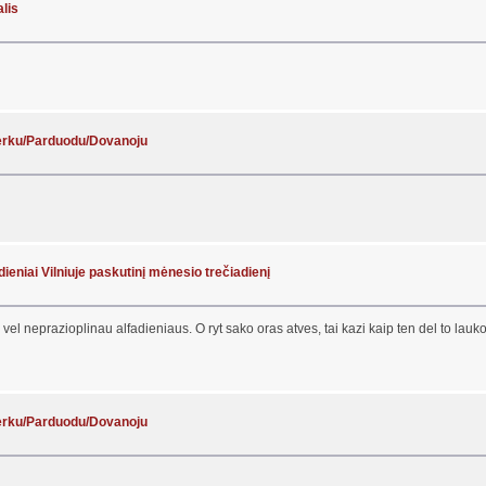
lis
Perku/Parduodu/Dovanoju
dieniai Vilniuje paskutinį mėnesio trečiadienį
r vel neprazioplinau alfadieniaus. O ryt sako oras atves, tai kazi kaip ten del to lauk
Perku/Parduodu/Dovanoju