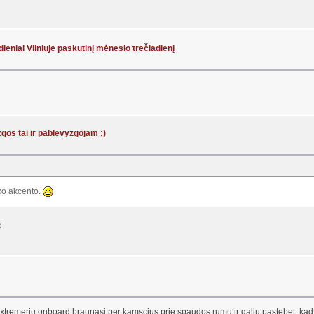
dieniai Vilniuje paskutinį mėnesio trečiadienį
zgos tai ir pablevyzgojam ;)
sko akcento.
u extremeriu onboard braunasi per kamscius prie spaudos rumu ir galiu pastebet, kad