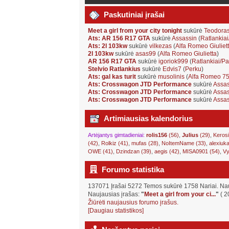
Paskutiniai įrašai
Meet a girl from your city tonight
sukūrė
Teodora
Ats: AR 156 R17 GTA
sukūrė
Assassin
(
Ratlankia
Ats: 2l 103kw
sukūrė
vilkezas
(
Alfa Romeo Giuliet
2l 103kw
sukūrė
asas99
(
Alfa Romeo Giulietta
)
AR 156 R17 GTA
sukūrė
igoriok999
(
Ratlankiai/P
Stelvio Ratlankius
sukūrė
Edvis7
(
Perku
)
Ats: gal kas turit
sukūrė
musolinis
(
Alfa Romeo 7
Ats: Crosswagon JTD Performance
sukūrė
Assas
Ats: Crosswagon JTD Performance
sukūrė
Assas
Ats: Crosswagon JTD Performance
sukūrė
Assas
Artimiausias kalendorius
Artėjantys gimtadieniai:
rolis156
(56)
,
Julius
(29)
,
Kerosi
(42)
,
Rolkiz (41)
,
mufas (28)
,
NoItemName (33)
,
alexiuka
OWE (41)
,
Dzindzan (39)
,
aegis (42)
,
MISA0901 (54)
,
Vy
Forumo statistika
137071 Įrašai 5272 Temos sukūrė 1758 Nariai. Na
Naujausias įrašas:
"
Meet a girl from your ci...
"
( 2
Žiūrėti naujausius forumo įrašus.
[Daugiau statistikos]