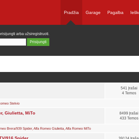
Pradžia
Garage
Pagalba
Iešk
prisijungti
arba
užsiregistruoti
.
541 Įrašai
4 Temos
Romeo Stelvio
, Giulietta, MiTo
8499 Įrašai
433 Temos
meo Brera/939 Spider
,
Alfa Romeo Giulietta
,
Alfa Romeo MiTo
TV/916 Spider
39124 Įraša