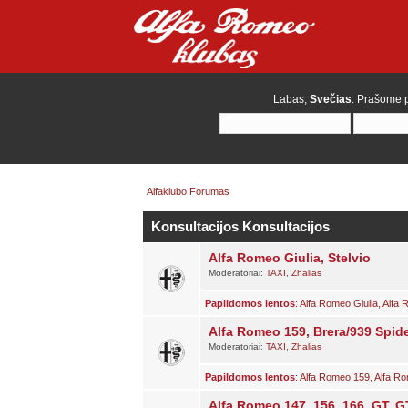
Labas,
Svečias
. Prašome
Alfaklubo Forumas
Konsultacijos
Konsultacijos
Alfa Romeo Giulia, Stelvio
Moderatoriai:
TAXI
,
Zhalias
Papildomos lentos
:
Alfa Romeo Giulia
,
Alfa 
Alfa Romeo 159, Brera/939 Spider
Moderatoriai:
TAXI
,
Zhalias
Papildomos lentos
:
Alfa Romeo 159
,
Alfa Ro
Alfa Romeo 147, 156, 166, GT, G