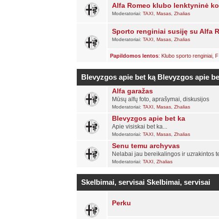
Alfa Romeo klubo lenktyninė 
Moderatoriai:
TAXI
,
Masas
,
Zhalias
Sporto renginiai susiję su Alfa R
Moderatoriai:
TAXI
,
Masas
,
Zhalias
Papildomos lentos
:
Klubo sporto renginiai
,
F
Blevyzgos apie bet ką
Blevyzgos apie be
Alfa garažas
Mūsų alfų foto, aprašymai, diskusijos
Moderatoriai:
TAXI
,
Masas
,
Zhalias
Blevyzgos apie bet ka
Apie visiskai bet ka...
Moderatoriai:
TAXI
,
Masas
,
Zhalias
Senu temu archyvas
Nelabai jau bereikalingos ir uzrakintos 
Moderatoriai:
TAXI
,
Zhalias
Skelbimai, servisai
Skelbimai, servisai
Perku