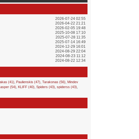
2026-07-24 02:55
2026-04-22 21:21
2026-02-05 19:48
2025-10-08 17:10
2025-07-28 11:35
2025-07-14 16:49
2024-12-29 16:01
2024-08-29 22:04
2024-08-23 11:12
2024-08-22 12:34
akas (41)
,
Paulienskis (47)
,
Tarakonas (56)
,
Mindev
asper (54)
,
KLIFF (40)
,
Spiders (43)
,
spiderss (43)
,