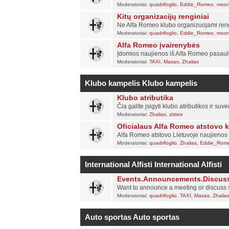
Moderatoriai:
quadrifoglio
,
Eddie_Romeo
,
moon
Kitų organizacijų renginiai
Ne Alfa Romeo klubo organizuojami rengini
Moderatoriai:
quadrifoglio
,
Eddie_Romeo
,
moon
Alfa Romeo įvairenybės
Įdomios naujienos iš Alfa Romeo pasaulio, 
Moderatoriai:
TAXI
,
Masas
,
Zhalias
Klubo kampelis
Klubo kampelis
Klubo atributika
Čia galite įsigyti klubo atributikos ir suv
Moderatoriai:
Zhalias
,
zistee
Oficialaus Alfa Romeo atstovo 
Alfa Romeo atstovo Lietuvoje naujienos 
Moderatoriai:
quadrifoglio
,
Zhalias
,
Eddie_Rom
International Alfisti
International Alfisti
Events.Announcements.Discus
Want to announce a meeting or discuss s
Moderatoriai:
quadrifoglio
,
TAXI
,
Masas
,
Zhalia
Auto sportas
Auto sportas