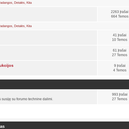
/Padangos
,
Detalės
,
Kita
2263 Įrašai
664 Temos
/Padangos
,
Detalės
,
Kita
41 Įrašai
10 Temos
61 Įrašai
27 Temos
rukcijos
9 Įrašai
4 Temos
993 Įrašai
s susiję su forumo technine dalimi.
27 Temos
ras