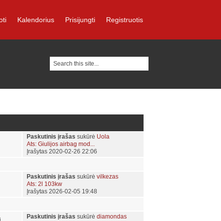
oti
Kalendorius
Prisijungti
Registruotis
Paskutinis įrašas
sukūrė
Uola
Ats: Giulijos airbag mod...
Įrašytas 2020-02-26 22:06
Paskutinis įrašas
sukūrė
vilkezas
Ats: 2l 103kw
Įrašytas 2026-02-05 19:48
Paskutinis įrašas
sukūrė
diamondas
i