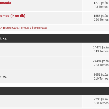
komanda
1279 Įrašai
43 Temos
omeo (ir ne tik)
1555 Įrašai
150 Temos
IA Touring Cars
,
Formula 1 čempionatas
t ką
14478 Įraša
319 Temos
24494 Įraša
233 Temos
3651 Įrašai
temos.
110 Temos
2236 Įrašai
588 Temos