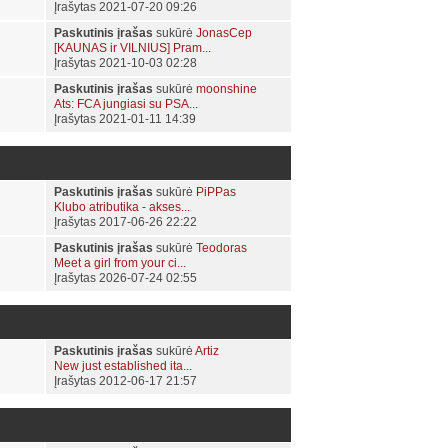
Įrašytas 2021-07-20 09:26
Paskutinis įrašas
sukūrė
JonasCep
[KAUNAS ir VILNIUS] Pram...
Įrašytas 2021-10-03 02:28
Paskutinis įrašas
sukūrė
moonshine
Ats: FCA jungiasi su PSA...
Įrašytas 2021-01-11 14:39
Paskutinis įrašas
sukūrė
PiPPas
Klubo atributika - akses...
Įrašytas 2017-06-26 22:22
Paskutinis įrašas
sukūrė
Teodoras
Meet a girl from your ci...
Įrašytas 2026-07-24 02:55
Paskutinis įrašas
sukūrė
Artiz
New just established ita...
Įrašytas 2012-06-17 21:57