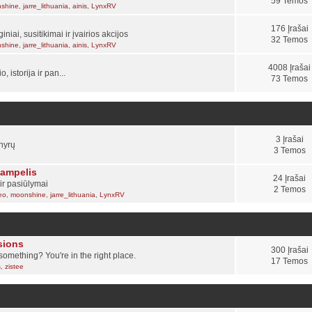
59 Temos
shine
,
jarre_lithuania
,
ainis
,
LynxRV
176 Įrašai
ai, susitikimai ir įvairios akcijos
32 Temos
shine
,
jarre_lithuania
,
ainis
,
LynxRV
4008 Įrašai
istorija ir pan...
73 Temos
3 Įrašai
enyrų
3 Temos
kampelis
24 Įrašai
ir pasiūlymai
2 Temos
eo
,
moonshine
,
jarre_lithuania
,
LynxRV
sions
300 Įrašai
omething? You're in the right place.
17 Temos
s
,
zistee