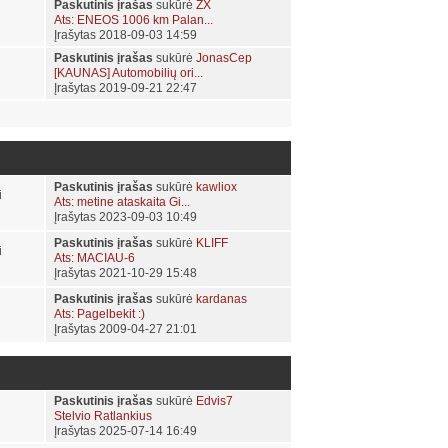
Paskutinis įrašas
sukūrė
ZX
Ats: ENEOS 1006 km Palan...
Įrašytas 2018-09-03 14:59
Paskutinis įrašas
sukūrė
JonasCep
[KAUNAS] Automobilių ori...
Įrašytas 2019-09-21 22:47
Paskutinis įrašas
sukūrė
kawliox
i
Ats: metine ataskaita Gi...
Įrašytas 2023-09-03 10:49
Paskutinis įrašas
sukūrė
KLIFF
i
Ats: MACIAU-6
Įrašytas 2021-10-29 15:48
Paskutinis įrašas
sukūrė
kardanas
Ats: Pagelbekit :)
Įrašytas 2009-04-27 21:01
Paskutinis įrašas
sukūrė
Edvis7
Stelvio Ratlankius
Įrašytas 2025-07-14 16:49