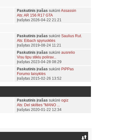
Paskutinis įrašas
sukūrė
Assassin
Ats: AR 156 R17 GTA
Įrašytas 2026-04-22 21:21
Paskutinis įrašas
sukūrė
Saulius Rut.
Ats: Eibach spyruoklės
Įrašytas 2019-08-24 11:21
Paskutinis įrašas
sukūrė
ausrelio
Visu tipu stiklu polirav...
Įrašytas 2023-04-28 08:29
Paskutinis įrašas
sukūrė
PiPPas
Forumo taisyklės
Įrašytas 2015-02-26 13:52
Paskutinis įrašas
sukūrė
ogiz
Ats: Del skilties "MANO ...
Įrašytas 2020-01-22 12:34