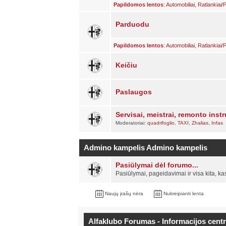
Papildomos lentos
:
Automobiliai
,
Ratlankiai
Parduodu
Papildomos lentos
:
Automobiliai
,
Ratlankiai
Keičiu
Paslaugos
Servisai, meistrai, remonto inst
Moderatoriai:
quadrifoglio
,
TAXI
,
Zhalias
,
Infas
Admino kampelis
Admino kampelis
Pasiūlymai dėl forumo...
Pasiūlymai, pageidavimai ir visa kita, ka
Naujų įrašų nėra
Nukreipianti lenta
Alfaklubo Forumas - Informacijos cent