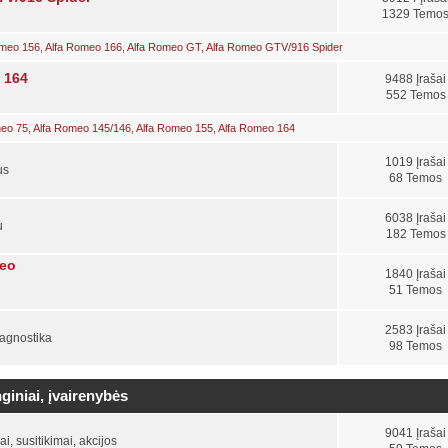
1329 Temo
omeo 156
,
Alfa Romeo 166
,
Alfa Romeo GT
,
Alfa Romeo GTV/916 Spider
, 164
9488 Įrašai
552 Temos
meo 75
,
Alfa Romeo 145/146
,
Alfa Romeo 155
,
Alfa Romeo 164
1019 Įrašai
us
68 Temos
6038 Įrašai
u
182 Temos
meo
1840 Įrašai
51 Temos
2583 Įrašai
iagnostika
98 Temos
giniai, įvairenybės
9041 Įrašai
, susitikimai, akcijos