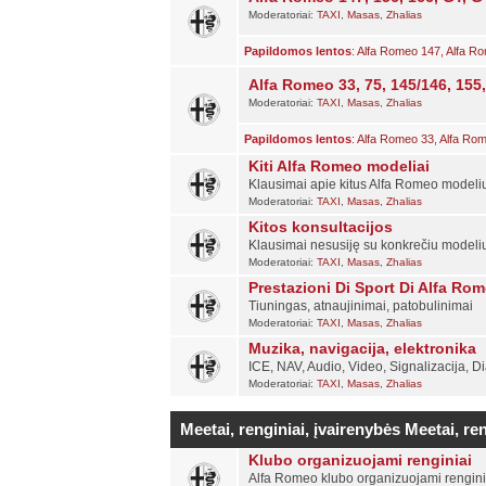
Moderatoriai:
TAXI
,
Masas
,
Zhalias
Papildomos lentos
:
Alfa Romeo 147
,
Alfa R
Alfa Romeo 33, 75, 145/146, 155
Moderatoriai:
TAXI
,
Masas
,
Zhalias
Papildomos lentos
:
Alfa Romeo 33
,
Alfa Ro
Kiti Alfa Romeo modeliai
Klausimai apie kitus Alfa Romeo modeli
Moderatoriai:
TAXI
,
Masas
,
Zhalias
Kitos konsultacijos
Klausimai nesusiję su konkrečiu modeli
Moderatoriai:
TAXI
,
Masas
,
Zhalias
Prestazioni Di Sport Di Alfa Ro
Tiuningas, atnaujinimai, patobulinimai
Moderatoriai:
TAXI
,
Masas
,
Zhalias
Muzika, navigacija, elektronika
ICE, NAV, Audio, Video, Signalizacija, D
Moderatoriai:
TAXI
,
Masas
,
Zhalias
Meetai, renginiai, įvairenybės
Meetai, ren
Klubo organizuojami renginiai
Alfa Romeo klubo organizuojami renginiai