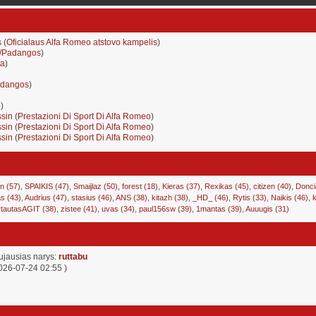
s
(
Oficialaus Alfa Romeo atstovo kampelis
)
i/Padangos
)
ta
)
adangos
)
5
)
sin
(
Prestazioni Di Sport Di Alfa Romeo
)
sin
(
Prestazioni Di Sport Di Alfa Romeo
)
sin
(
Prestazioni Di Sport Di Alfa Romeo
)
n (57)
,
SPAIKIS (47)
,
Smaijlaz (50)
,
forest (18)
,
Kieras (37)
,
Rexikas (45)
,
citizen (40)
,
Donci
s (43)
,
Audrius (47)
,
stasius (46)
,
ANS (38)
,
kitazh (38)
,
_HD_ (46)
,
Rytis (33)
,
Naikis (46)
,
k
tautasAGIT (38)
,
zistee (41)
,
uvas (34)
,
paul156sw (39)
,
1mantas (39)
,
Auuugis (31)
ujausias narys:
ruttabu
026-07-24 02:55 )