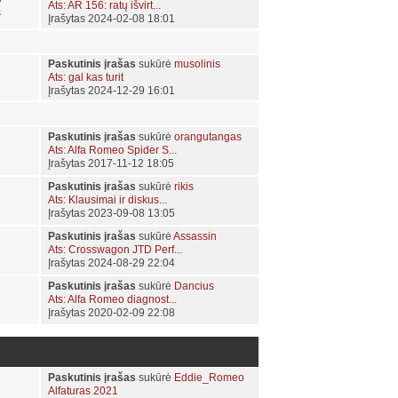
Ats: AR 156: ratų išvirt...
s
Įrašytas 2024-02-08 18:01
Paskutinis įrašas
sukūrė
musolinis
Ats: gal kas turit
Įrašytas 2024-12-29 16:01
Paskutinis įrašas
sukūrė
orangutangas
Ats: Alfa Romeo Spider S...
Įrašytas 2017-11-12 18:05
Paskutinis įrašas
sukūrė
rikis
Ats: Klausimai ir diskus...
Įrašytas 2023-09-08 13:05
Paskutinis įrašas
sukūrė
Assassin
Ats: Crosswagon JTD Perf...
Įrašytas 2024-08-29 22:04
Paskutinis įrašas
sukūrė
Dancius
Ats: Alfa Romeo diagnost...
Įrašytas 2020-02-09 22:08
Paskutinis įrašas
sukūrė
Eddie_Romeo
Alfaturas 2021