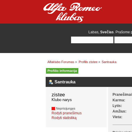
Labas,
Svečias
. Prašome
Alfaklubo Forumas
»
Profilis zistee
»
Santrauka
Profilio informacija
Santrauka
zistee 
Pranešimai
Klubo narys
Karma:
Lytis:
Neprisijungęs
Amžius:
Rodyti pranešimus
Vieta:
Rodyti statistiką