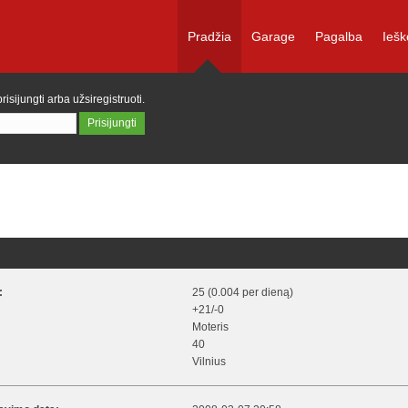
Pradžia
Garage
Pagalba
Iešk
prisijungti
arba
užsiregistruoti
.
:
25 (0.004 per dieną)
+21/-0
Moteris
40
Vilnius