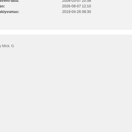
ravimo data:
2008-03-07 20:58
kas:
2026-08-07 12:10
 aktyvumas:
2019-04-26 08:30
 Mick. G