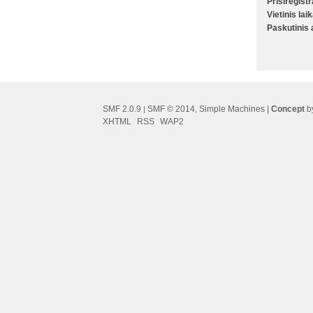
Prisiregist
Vietinis lai
Paskutinis
SMF 2.0.9
SMF © 2014
Simple Machines
|
Concept
by
|
,
XHTML
RSS
WAP2