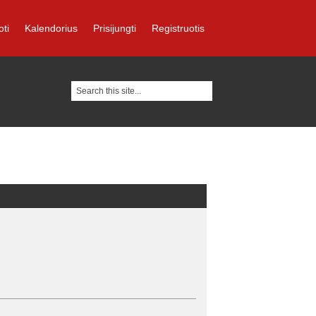
oti
Kalendorius
Prisijungti
Registruotis