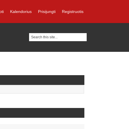
oti
Kalendorius
Prisijungti
Registruotis