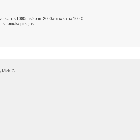
r veikiantis 1000rms 2ohm 2000wmax kaina 100 €
idas apmoka pirkėjas.
 Mick. G