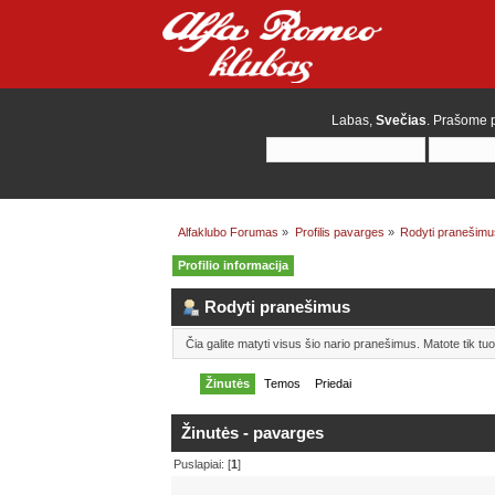
Labas,
Svečias
. Prašome
Alfaklubo Forumas
»
Profilis pavarges
»
Rodyti pranešimu
Profilio informacija
Rodyti pranešimus
Čia galite matyti visus šio nario pranešimus. Matote tik t
Žinutės
Temos
Priedai
Žinutės - pavarges
Puslapiai: [
1
]