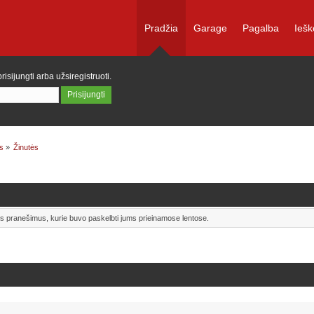
Pradžia
Garage
Pagalba
Iešk
prisijungti
arba
užsiregistruoti
.
s
»
Žinutės
uos pranešimus, kurie buvo paskelbti jums prieinamose lentose.