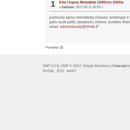
1
Kita
/
Agnus Monoblok 1000rms 2000w
«
Įrašytas:
2017-02-11 16:55 »
parduodu agnus monobloką d klasės, tvarkingas i
galiu siusti paštu, lpexpress, omniva, siuntimo išla
email:
administracija@l2help.lt
"
Puslapiai: [
1
]
SMF 2.0.9
SMF © 2014
Simple Machines
|
Concept
by
|
,
XHTML
RSS
WAP2