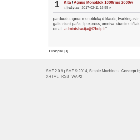
1
Kita
/
Agnus Monoblok 1000rms 2000w
«
Įrašytas:
2017-02-11 16:55 »
parduodu agnus monobloką d klasės, tvarkingas i
galiu siusti paštu, lpexpress, omniva, siuntimo išla
email:
administracija@l2help.lt
"
Puslapiai: [
1
]
SMF 2.0.9
SMF © 2014
Simple Machines
|
Concept
by
|
,
XHTML
RSS
WAP2