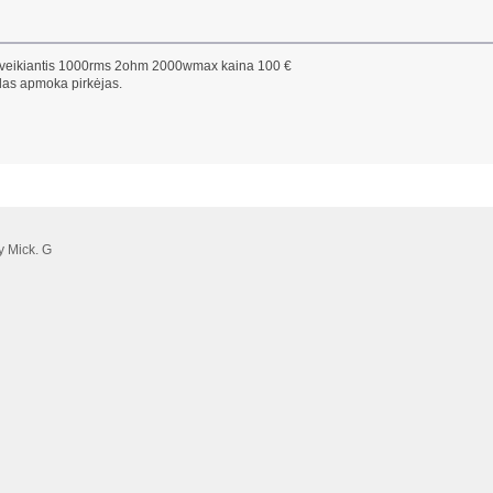
r veikiantis 1000rms 2ohm 2000wmax kaina 100 €
idas apmoka pirkėjas.
 Mick. G