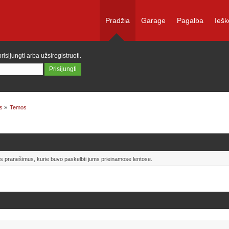
Pradžia
Garage
Pagalba
Iešk
prisijungti
arba
užsiregistruoti
.
s
»
Temos
uos pranešimus, kurie buvo paskelbti jums prieinamose lentose.