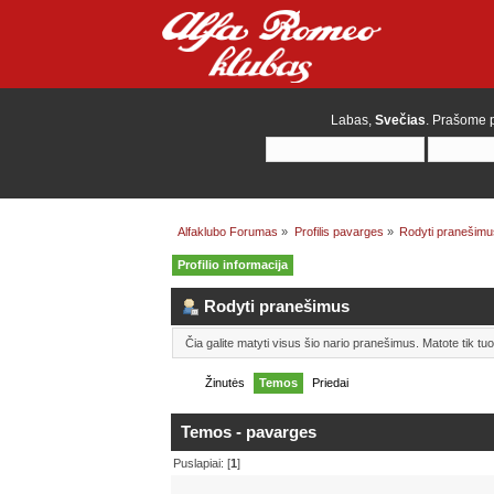
Labas,
Svečias
. Prašome
Alfaklubo Forumas
»
Profilis pavarges
»
Rodyti pranešimu
Profilio informacija
Rodyti pranešimus
Čia galite matyti visus šio nario pranešimus. Matote tik t
Žinutės
Temos
Priedai
Temos - pavarges
Puslapiai: [
1
]