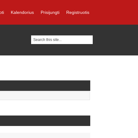
oti
Kalendorius
Prisijungti
Registruotis