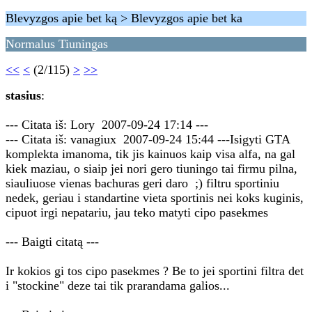
Blevyzgos apie bet ką > Blevyzgos apie bet ka
Normalus Tiuningas
<<
<
(2/115)
>
>>
stasius
:
--- Citata iš: Lory 2007-09-24 17:14 ---
--- Citata iš: vanagiux 2007-09-24 15:44 ---Isigyti GTA
komplekta imanoma, tik jis kainuos kaip visa alfa, na gal
kiek maziau, o siaip jei nori gero tiuningo tai firmu pilna,
siauliuose vienas bachuras geri daro ;) filtru sportiniu
nedek, geriau i standartine vieta sportinis nei koks kuginis,
cipuot irgi nepatariu, jau teko matyti cipo pasekmes
--- Baigti citatą ---
Ir kokios gi tos cipo pasekmes ? Be to jei sportini filtra det
i "stockine" deze tai tik prarandama galios...