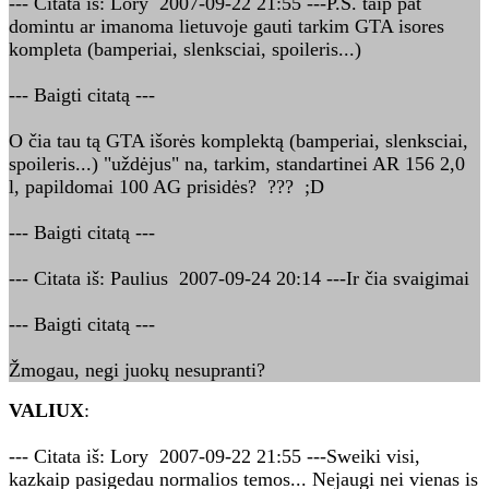
--- Citata iš: Lory 2007-09-22 21:55 ---P.S. taip pat
domintu ar imanoma lietuvoje gauti tarkim GTA isores
kompleta (bamperiai, slenksciai, spoileris...)
--- Baigti citatą ---
O čia tau tą GTA išorės komplektą (bamperiai, slenksciai,
spoileris...) "uždėjus" na, tarkim, standartinei AR 156 2,0
l, papildomai 100 AG prisidės? ??? ;D
--- Baigti citatą ---
--- Citata iš: Paulius 2007-09-24 20:14 ---Ir čia svaigimai
--- Baigti citatą ---
Žmogau, negi juokų nesupranti?
VALIUX
:
--- Citata iš: Lory 2007-09-22 21:55 ---Sweiki visi,
kazkaip pasigedau normalios temos... Nejaugi nei vienas is