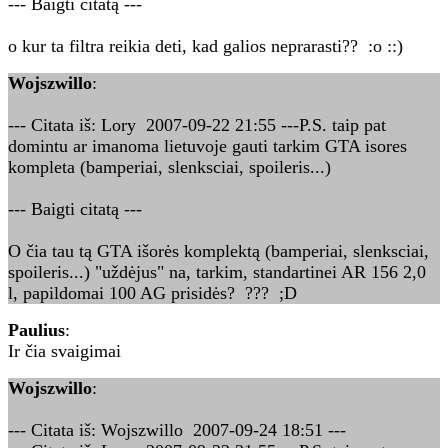
--- Baigti citatą ---
o kur ta filtra reikia deti, kad galios neprarasti?? :o ::)
Wojszwillo
:
--- Citata iš: Lory 2007-09-22 21:55 ---P.S. taip pat
domintu ar imanoma lietuvoje gauti tarkim GTA isores
kompleta (bamperiai, slenksciai, spoileris...)
--- Baigti citatą ---
O čia tau tą GTA išorės komplektą (bamperiai, slenksciai,
spoileris...) "uždėjus" na, tarkim, standartinei AR 156 2,0
l, papildomai 100 AG prisidės? ??? ;D
Paulius
:
Ir čia svaigimai
Wojszwillo
:
--- Citata iš: Wojszwillo 2007-09-24 18:51 ---