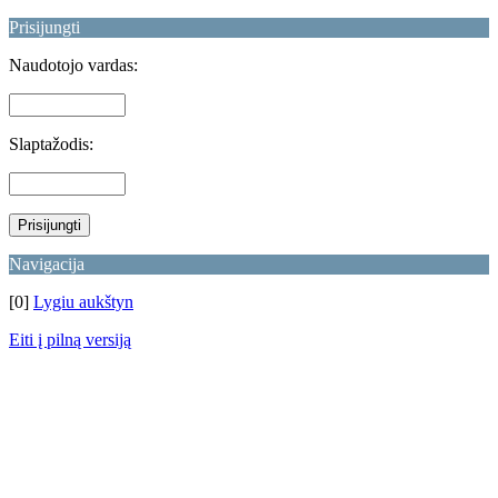
Prisijungti
Naudotojo vardas:
Slaptažodis:
Navigacija
[0]
Lygiu aukštyn
Eiti į pilną versiją