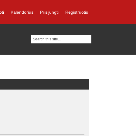
oti
Kalendorius
Prisijungti
Registruotis