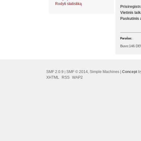
Rodyti statistiką
Prisiregist
Vietinis lai
Paskutinis
Parašas:
Buvo:146 DEU
SMF 2.0.9
SMF © 2014
Simple Machines
|
Concept
by
|
,
XHTML
RSS
WAP2