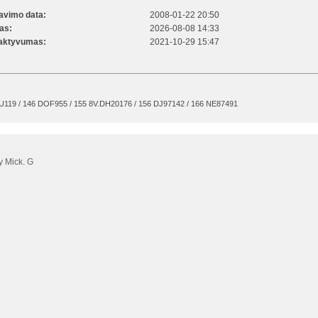
ravimo data:
2008-01-22 20:50
kas:
2026-08-08 14:33
 aktyvumas:
2021-10-29 15:47
119 / 146 DOF955 / 155 8V.DH20176 / 156 DJ97142 / 166 NE87491
 Mick. G