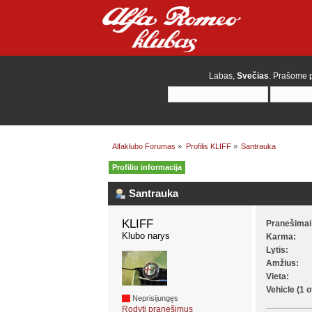
Labas,
Svečias
. Prašome
Alfaklubo Forumas
»
Profilis KLIFF
»
Santrauka
Profilio informacija
Santrauka
KLIFF 
Pranešimai
Klubo narys
Karma:
Lytis:
Amžius:
Vieta:
Vehicle (1 o
Neprisijungęs
Rodyti pranešimus