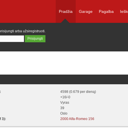
Pradžia
Garage
Pagalba
Iešk
prisijungti
arba
užsiregistruoti
.
:
4598 (0.679 per dieną)
+16/-0
Vyras
39
Oslo
f 3):
2000 Alfa-Romeo 156