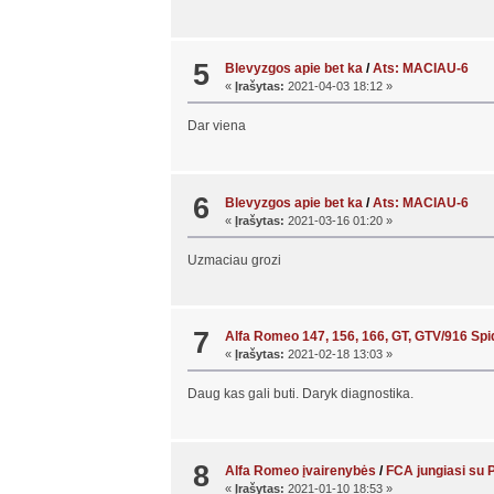
5
Blevyzgos apie bet ka
/
Ats: MACIAU-6
«
Įrašytas:
2021-04-03 18:12 »
Dar viena
6
Blevyzgos apie bet ka
/
Ats: MACIAU-6
«
Įrašytas:
2021-03-16 01:20 »
Uzmaciau grozi
7
Alfa Romeo 147, 156, 166, GT, GTV/916 Sp
«
Įrašytas:
2021-02-18 13:03 »
Daug kas gali buti. Daryk diagnostika.
8
Alfa Romeo įvairenybės
/
FCA jungiasi su 
«
Įrašytas:
2021-01-10 18:53 »