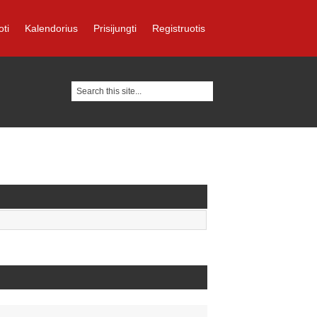
oti
Kalendorius
Prisijungti
Registruotis