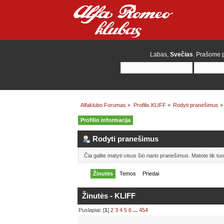
Labas,
Svečias
. Prašome
Alfaklubo Forumas
»
Profilis KLIFF
»
Rodyti pranešimus
»
Profilio informacija
Rodyti pranešimus
Čia galite matyti visus šio nario pranešimus. Matote tik t
Žinutės
Temos
Priedai
Žinutės - KLIFF
Puslapiai: [
1
]
2
3
4
5
6
...
454