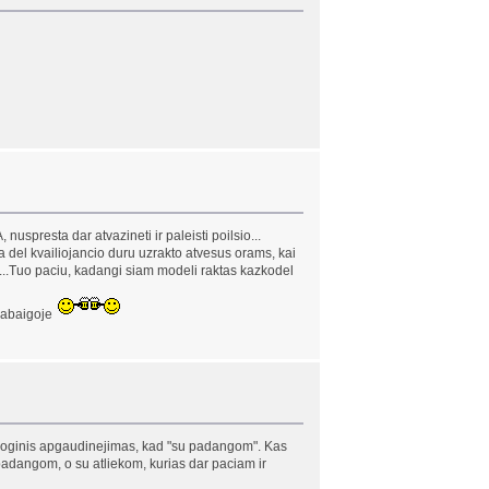
uspresta dar atvazineti ir paleisti poilsio...
a del kvailiojancio duru uzrakto atvesus orams, kai
iasi...Tuo paciu, kadangi siam modeli raktas kazkodel
 pabaigoje
esioginis apgaudinejimas, kad "su padangom". Kas
adangom, o su atliekom, kurias dar paciam ir