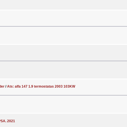
ider
/
Ats: alfa 147 1.9 termostatas 2003 103KW
PSA. 2021