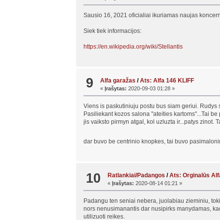
Sausio 16, 2021 oficialiai ikuriamas naujas koncern
Siek tiek informacijos:
https://en.wikipedia.org/wiki/Stellantis
9
Alfa garažas
/
Ats: Alfa 146 KLIFF
«
Įrašytas:
2020-09-03 01:28 »
Viens is paskutiniuju postu bus siam geriui. Rudys su
Pasiliekant kozos salona "ateities kartoms"...Tai b
jis vaiksto pirmyn atgal, kol uzluzta ir...patys zinot
dar buvo be centrinio knopkes, tai buvo pasimalonin
10
Ratlankiai/Padangos
/
Ats: Orginalūs Al
«
Įrašytas:
2020-08-14 01:21 »
Padangu ten seniai nebera, juolabiau zieminiu, tok
nors nenusimanantis dar nusipirks manydamas, kad 
utilizuoti reikes.