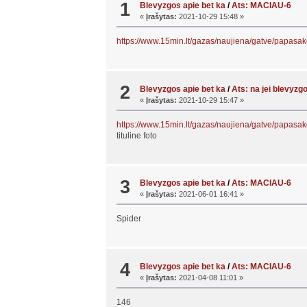
1
Blevyzgos apie bet ka
/
Ats: MACIAU-6
«
Įrašytas:
2021-10-29 15:48 »
https://www.15min.lt/gazas/naujiena/gatve/papas
2
Blevyzgos apie bet ka
/
Ats: na jei blevyzgo
«
Įrašytas:
2021-10-29 15:47 »
https://www.15min.lt/gazas/naujiena/gatve/papas
tituline foto
3
Blevyzgos apie bet ka
/
Ats: MACIAU-6
«
Įrašytas:
2021-06-01 16:41 »
Spider
4
Blevyzgos apie bet ka
/
Ats: MACIAU-6
«
Įrašytas:
2021-04-08 11:01 »
146