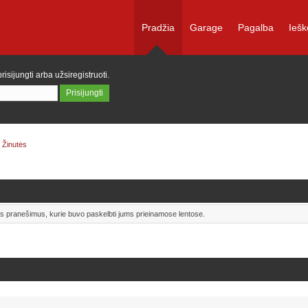
Pradžia
Garage
Pagalba
Iešk
prisijungti
arba
užsiregistruoti
.
Žinutės
uos pranešimus, kurie buvo paskelbti jums prieinamose lentose.