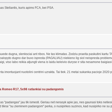
as Stellantis, kuris apims FCA, bei PSA.
ede dugna, slenksciai ant ribos. Ne tas klimatas. Zodziu praeita paskutini kartu TA, n
e palopyto dugno dar buvo ispresta (PAGALIAU) niekieno lig siol neispresta problem
. Taigi, viso labo reikia atjungti viena is laidu keleivio duryse ir sita nesamone baig
ta imontuojant nuotolini centrini uzrakta. Tai tiek. 21 metai sukanka pacioje 2020
fa Romeo R17, 5x98 ratlankiai su padangomis
ias "padangas" jau tik ismesti. Geriau net nerasyk apie jas, nes gaunasi toks neti
tikrai "su zieminem padangom" perka, o nusipirkes suzinos, kad nusipirko ne su p