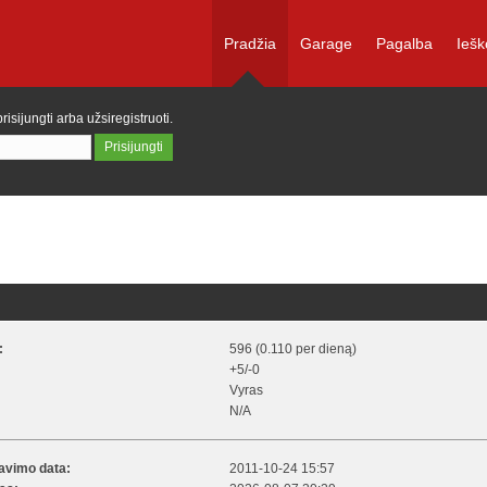
Pradžia
Garage
Pagalba
Iešk
prisijungti
arba
užsiregistruoti
.
:
596 (0.110 per dieną)
+5/-0
Vyras
N/A
ravimo data:
2011-10-24 15:57