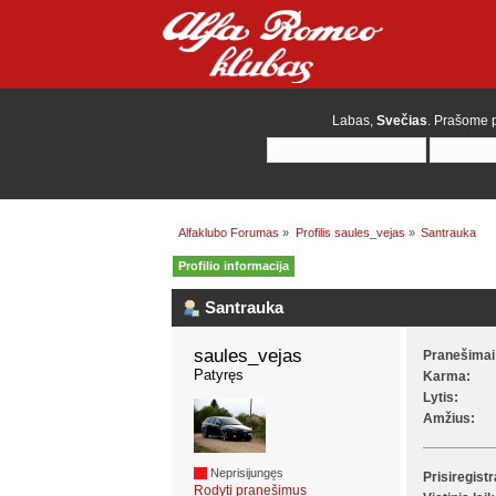
Labas,
Svečias
. Prašome
Alfaklubo Forumas
»
Profilis saules_vejas
»
Santrauka
Profilio informacija
Santrauka
saules_vejas 
Pranešimai
Patyręs
Karma:
Lytis:
Amžius:
Neprisijungęs
Prisiregist
Rodyti pranešimus