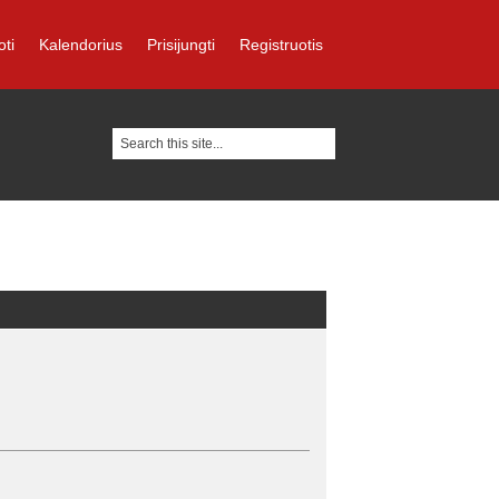
oti
Kalendorius
Prisijungti
Registruotis