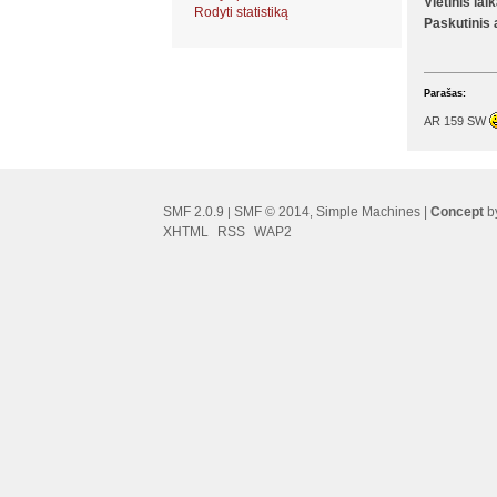
Vietinis lai
Rodyti statistiką
Paskutinis
Parašas:
AR 159 SW
SMF 2.0.9
SMF © 2014
Simple Machines
|
Concept
by
|
,
XHTML
RSS
WAP2