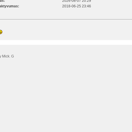
kas:
2026-08-07 20:29
 aktyvumas:
2018-06-25 23:46
 Mick. G