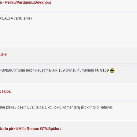
lis - Perku/Parduodu/Dovanoju
AT/ALFA varikliams)
AU-6
FUN166
ir visai nepriklausomai AR 159 SW su numeriais
FUN159
o talpa
nę pirkau gesintuvą, talpa 1 kg, jokių komentarų iš tikrintojo nebuvo.
Noriu pirkti Alfa Romeo GTV/Spider: