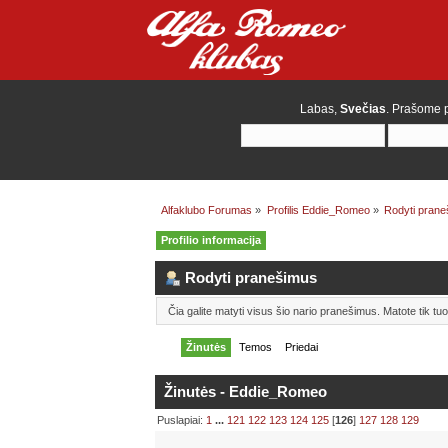
Labas,
Svečias
. Prašome
Alfaklubo Forumas
»
Profilis Eddie_Romeo
»
Rodyti pran
Profilio informacija
Rodyti pranešimus
Čia galite matyti visus šio nario pranešimus. Matote tik t
Žinutės
Temos
Priedai
Žinutės - Eddie_Romeo
Puslapiai:
1
...
121
122
123
124
125
[
126
]
127
128
129