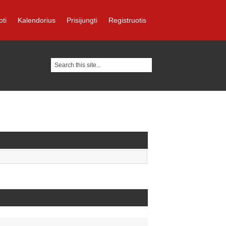
oti
Kalendorius
Prisijungti
Registruotis