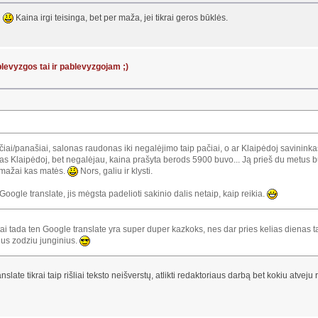
i
Kaina irgi teisinga, bet per maža, jei tikrai geros būklės.
 blevyzgos tai ir pablevyzgojam ;)
 pačiai/panašiai, salonas raudonas iki negalėjimo taip pačiai, o ar Klaipėdoj savininka
 Klaipėdoj, bet negalėjau, kaina prašyta berods 5900 buvo... Ją prieš du metus buvo
r mažai kas matės.
Nors, galiu ir klysti.
Google translate, jis mėgsta padelioti sakinio dalis netaip, kaip reikia.
 tai tada ten Google translate yra super duper kazkoks, nes dar pries kelias dienas t
lius zodziu junginius.
ate tikrai taip rišliai teksto neišverstų, atlikti redaktoriaus darbą bet kokiu atveju 