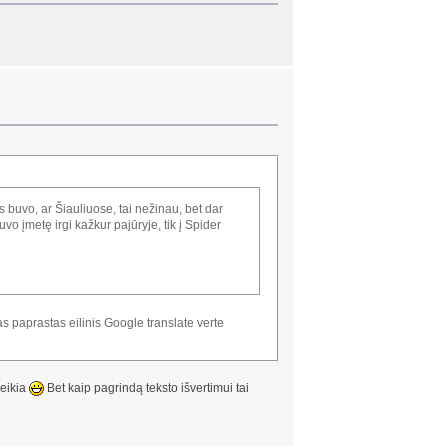
s buvo, ar Šiauliuose, tai nežinau, bet dar
 įmetę irgi kažkur pajūryje, tik į Spider
as paprastas eilinis Google translate verte
reikia
Bet kaip pagrindą teksto išvertimui tai