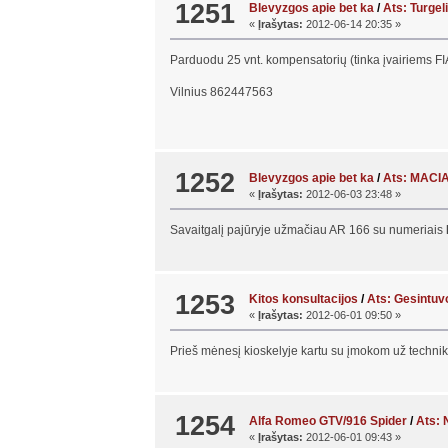
1251
Blevyzgos apie bet ka
/
Ats: Turge
«
Įrašytas:
2012-06-14 20:35 »
Parduodu 25 vnt. kompensatorių (tinka įvairiems FI
Vilnius 862447563
1252
Blevyzgos apie bet ka
/
Ats: MACI
«
Įrašytas:
2012-06-03 23:48 »
Savaitgalį pajūryje užmačiau AR 166 su numeriais
1253
Kitos konsultacijos
/
Ats: Gesintuv
«
Įrašytas:
2012-06-01 09:50 »
Prieš mėnesį kioskelyje kartu su įmokom už techniki
1254
Alfa Romeo GTV/916 Spider
/
Ats: 
«
Įrašytas:
2012-06-01 09:43 »