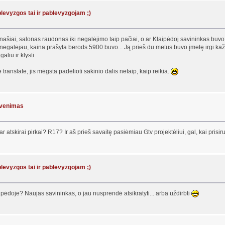
 blevyzgos tai ir pablevyzgojam ;)
/panašiai, salonas raudonas iki negalėjimo taip pačiai, o ar Klaipėdoj savininkas buvo
alėjau, kaina prašyta berods 5900 buvo... Ją prieš du metus buvo įmetę irgi kažkur 
aliu ir klysti.
translate, jis mėgsta padelioti sakinio dalis netaip, kaip reikia.
gyvenimas
ar atskirai pirkai? R17? Ir aš prieš savaitę pasiėmiau Gtv projektėliui, gal, kai prisi
 blevyzgos tai ir pablevyzgojam ;)
ipėdoje? Naujas savininkas, o jau nusprendė atsikratyti... arba uždirbti