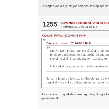
Teisingas variklis, teisingas salonas, teisingi ratuka
1255
Blevyzgos apie bet ka
/
Ats: na jei
«
Įrašytas:
2012-05-31 19:30 »
Citata iš: PiPPas 2012-05-31 18:46
Citata iš: toshkaz 2012-05-31 18:44
Spalva lyg ir ta pati, variklis išdažytas taip
prieš porą mėnesių norėjau apžiūrėti būdamas
skelbimų skiltį, ir su nuotraukom garaže, ku
O tas tekstukas, tai panašu, kad išverstas su 
Nu sorry, jeigu cia isversta su Google translate,
tragiskai - kas antra zodi, jau nekalbant apie ris
Aš ir nesakau, jog tekstas neredaguotas, Google transl
galima naudot.