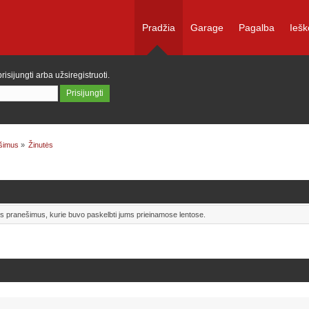
Pradžia
Garage
Pagalba
Iešk
prisijungti
arba
užsiregistruoti
.
ešimus
»
Žinutės
uos pranešimus, kurie buvo paskelbti jums prieinamose lentose.