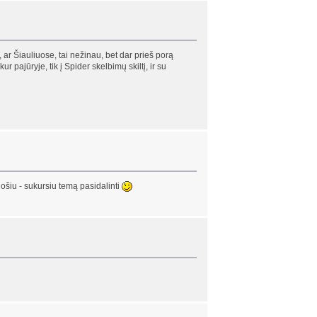
, ar Šiauliuose, tai nežinau, bet dar prieš porą
pajūryje, tik į Spider skelbimų skiltį, ir su
ruošiu - sukursiu temą pasidalinti