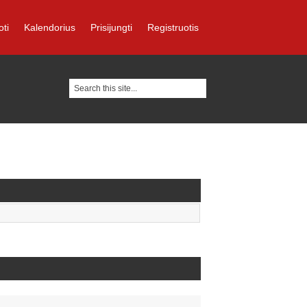
oti
Kalendorius
Prisijungti
Registruotis