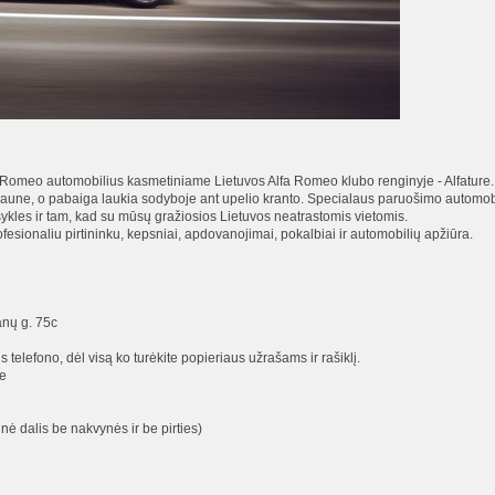
fa Romeo automobilius kasmetiniame Lietuvos Alfa Romeo klubo renginyje - Alfature
aune, o pabaiga laukia sodyboje ant upelio kranto. Specialaus paruošimo automobiliai
isykles ir tam, kad su mūsų gražiosios Lietuvos neatrastomis vietomis.
rofesionaliu pirtininku, kepsniai, apdovanojimai, pokalbiai ir automobilių apžiūra.
anų g. 75c
telefono, dėl visą ko turėkite popieriaus užrašams ir rašiklį.
e
nė dalis be nakvynės ir be pirties)
i