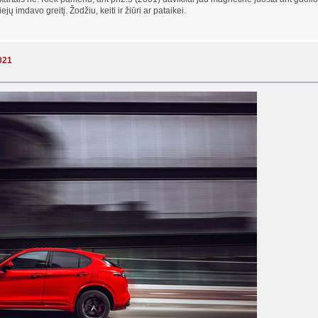
jų imdavo greitį. Žodžiu, keiti ir žiūri ar pataikei.
021