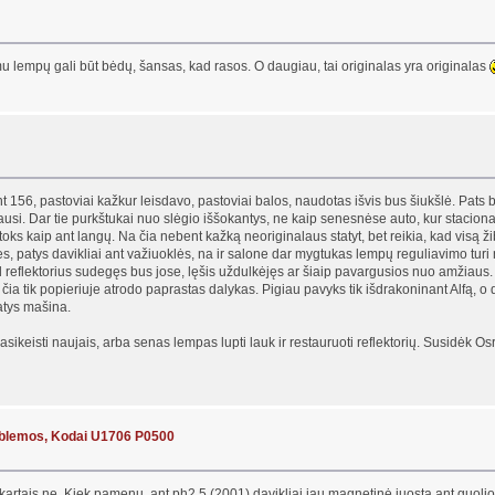
imu lempų gali būt bėdų, šansas, kad rasos. O daugiau, tai originalas yra originalas
 156, pastoviai kažkur leisdavo, pastoviai balos, naudotas išvis bus šiukšlė. Pats ba
jausi. Dar tie purkštukai nuo slėgio iššokantys, ne kaip senesnėse auto, kur staciona
oks kaip ant langų. Na čia nebent kažką neoriginalaus statyt, bet reikia, kad visą ži
utės, patys davikliai ant važiuoklės, na ir salone dar mygtukas lempų reguliavimo tur
 reflektorius sudegęs bus jose, lęšis uždulkėjęs ar šiaip pavargusios nuo amžiaus.
a tik popieriuje atrodo paprastas dalykas. Pigiau pavyks tik išdrakoninant Alfą, o
atys mašina.
asikeisti naujais, arba senas lempas lupti lauk ir restauruoti reflektorių. Susidėk Osr
blemos, Kodai U1706 P0500
artais ne. Kiek pamenu, ant ph2.5 (2001) davikliai jau magnetinė juosta ant guolio, tai