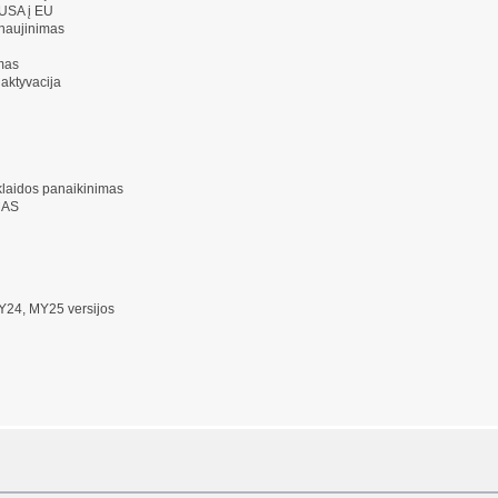
 USA į EU
tnaujinimas
imas
 aktyvacija
klaidos panaikinimas
MAS
24, MY25 versijos