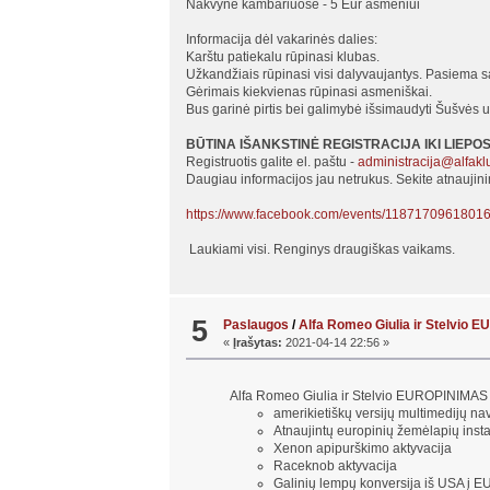
Nakvynė kambariuose - 5 Eur asmeniui
Informacija dėl vakarinės dalies:
Karštu patiekalu rūpinasi klubas.
Užkandžiais rūpinasi visi dalyvaujantys. Pasiema sa
Gėrimais kiekvienas rūpinasi asmeniškai.
Bus garinė pirtis bei galimybė išsimaudyti Šušvės 
BŪTINA IŠANKSTINĖ REGISTRACIJA IKI LIEPOS 
Registruotis galite el. paštu -
administracija@alfaklu
Daugiau informacijos jau netrukus. Sekite atnauji
https://www.facebook.com/events/1187170961801
Laukiami visi. Renginys draugiškas vaikams.
5
Paslaugos
/
Alfa Romeo Giulia ir Stelvio
«
Įrašytas:
2021-04-14 22:56 »
Alfa Romeo Giulia ir Stelvio EUROPINIMAS
amerikietiškų versijų multimedijų na
Atnaujintų europinių žemėlapių inst
Xenon apipurškimo aktyvacija
Raceknob aktyvacija
Galinių lempų konversija iš USA į E