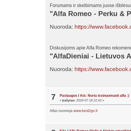
Forumams ir skelbimams juose išblės
"Alfa Romeo - Perku & 
Nuoroda:
https://www.faceboo
Diskusijoms apie Alfa Romeo rekomen
"AlfaDieniai - Lietuvos
Nuoroda:
https://www.facebook.
7
Paslaugos
/
Ats: Noriu issinuomuoti alfa :)
«
Įrašytas:
2020-07-18 22:43 »
Alfas nuomoja
www.best2go.lt