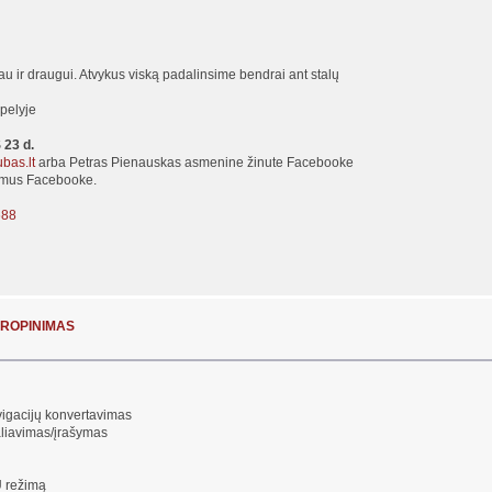
u ir draugui. Atvykus viską padalinsime bendrai ant stalų
upelyje
23 d.
bas.lt
arba Petras Pienauskas asmenine žinute Facebooke
nimus Facebooke.
688
 EUROPINIMAS
vigacijų konvertavimas
aliavimas/įrašymas
U režimą