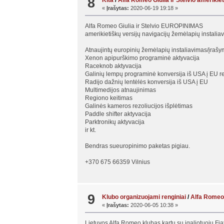
8
Kita
/
Alfa Romeo Giulia ir Stelvio amerikie
«
Įrašytas:
2020-06-19 19:18 »
Alfa Romeo Giulia ir Stelvio EUROPINIMAS
amerikietiškų versijų navigacijų žemėlapių instalia
Atnaujintų europinių žemėlapių instaliavimas/įraš
Xenon apipurškimo programinė aktyvacija
Raceknob aktyvacija
Galinių lempų programinė konversija iš USA į EU r
Radijo dažnių lentėlės konversija iš USA į EU
Multimedijos atnaujinimas
Regiono keitimas
Galinės kameros rezoliucijos išplėtimas
Paddle shifter aktyvacija
Parktronikų aktyvacija
ir kt.
Bendras sueuropinimo paketas pigiau.
+370 675 66359 Vilnius
9
Klubo organizuojami renginiai
/
Alfa Romeo 
«
Įrašytas:
2020-06-05 10:38 »
Lietuvos Alfa Romeo klubas kartu su įgaliotuoju Fia