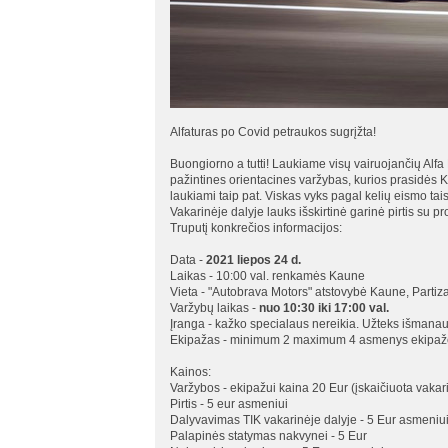
Alfaturas po Covid petraukos sugrįžta!
Buongiorno a tutti! Laukiame visų vairuojančių Al
pažintines orientacines varžybas, kurios prasidės K
laukiami taip pat. Viskas vyks pagal kelių eismo ta
Vakarinėje dalyje lauks išskirtinė garinė pirtis su p
Truputį konkrečios informacijos:
Data -
2021 liepos 24 d.
Laikas - 10:00 val. renkamės Kaune
Vieta - "Autobrava Motors" atstovybė Kaune, Partiz
Varžybų laikas -
nuo 10:30 iki 17:00 val.
Įranga - kažko specialaus nereikia. Užteks išmanaus 
Ekipažas - minimum 2 maximum 4 asmenys ekipaž
Kainos:
Varžybos - ekipažui kaina 20 Eur (įskaičiuota vakari
Pirtis - 5 eur asmeniui
Dalyvavimas TIK vakarinėje dalyje - 5 Eur asmeniu
Palapinės statymas nakvynei - 5 Eur