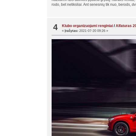
rodo, bet netiksliai. Ant senesnių tik nuo, berods, dvie
4
Klubo organizuojami renginiai
/
Alfaturas 2
«
Įrašytas:
2021-07-20 09:26 »