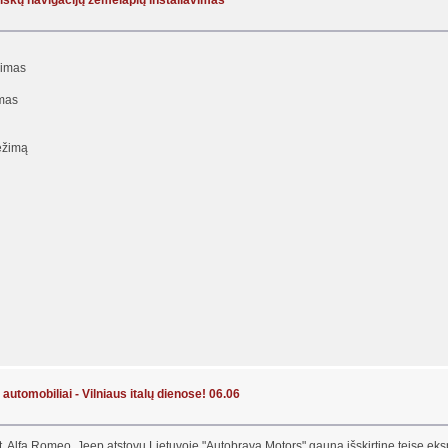
tiškų navigacijų žemėlapių instaliavimas
vimas
ymas
ežimą
automobiliai - Vilniaus italų dienose! 06.06
t, Alfa Romeo, Jeep atstovu Lietuvoje "Autobrava Motors" gauna išskirtinę teisę eks