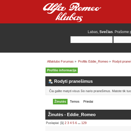
Labas,
Svečias
. Prašome
Alfaklubo Forumas
»
Profilis Eddie_Romeo
»
Rodyti pran
Profilio informacija
Rodyti pranešimus
Čia galite matyti visus šio nario pranešimus. Matote tik t
Žinutės
Temos
Priedai
Žinutės - Eddie_Romeo
Puslapiai: [
1
]
2
3
4
5
6
...
129