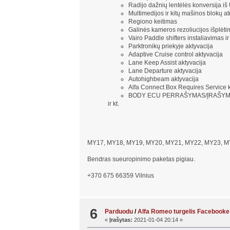
Radijo dažnių lentėlės konversija iš
Multimedijos ir kitų mašinos blokų a
Regiono keitimas
Galinės kameros rezoliucijos išplėt
Vairo Paddle shifters instaliavimas ir
Parktronikų priekyje aktyvacija
Adaptive Cruise control aktyvacija
Lane Keep Assist aktyvacija
Lane Departure aktyvacija
Autohighbeam aktyvacija
Alfa Connect Box Requires Service 
BODY ECU PERRAŠYMAS/ĮRAŠY
ir kt.
MY17, MY18, MY19, MY20, MY21, MY22, MY23, MY
Bendras sueuropinimo paketas pigiau.
+370 675 66359 Vilnius
6
Parduodu
/
Alfa Romeo turgelis Facebooke
«
Įrašytas:
2021-01-04 20:14 »