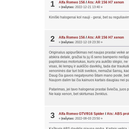
1
Alfa Romeo 156
/
Ats: AR 156 H7 xenon
«
Įrašytas:
2022-12-21 13:40 »
Kiniški halogenai kol nauji - gerai, bet su reguliav
2
Alfa Romeo 156
/
Ats: AR 156 H7 xenon
«
Įrašytas:
2022-12-19 23:30 »
Originalus apipurškimas net naujas prastai veikė ant
atskira detalė, gražiai tu jų iš seno bamperio neišp
papildomas motoriukas, kuris yra aukšto slėgio, ne t
visas, iki lempų ir aukščio daviklių, tada dar trauk
xenoninės dar turi būti sveikos, nemažai šansų, kad
Daug čia gavos negatyvumo šitam mano poste, bet či
Naujom dalim tai čia kainuos kartais daugiau nei p
Patarimas, jei tavo halogenai prastai šviečia, juos p
Ne kaip xenon, bet skirtumas ženklus.
3
Alfa Romeo GTV/916 Spider
/
Ats: ABS pro
«
Įrašytas:
2022-08-03 23:50 »
Kažkuris ABS daviklis pjauna grybą. Kartais veikia, k