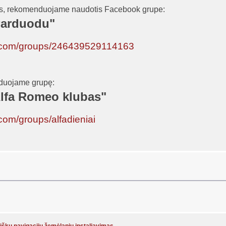
us, rekomenduojame naudotis Facebook grupe:
Parduodu"
k.com/groups/246439529114163
duojame grupę:
 Alfa Romeo klubas"
com/groups/alfadieniai