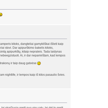
mperis kitoks, dangteliai gamykliškai išlieti kaip
riai stovi. Dar apipurškimo bakelis kitoks,
bintą apipurkštų, kitaip nepraleis. Tada laidynas
i nebeegzistuoti. Ai, ir dar nepamirštam, kad lempos
 drakonų ir taip daug gatvėse
am nightlife, ir lempos kaip iš kitos pasaulio švies.
 skaičiuoja greitį nuo visų ratų, tai dėl to greitį