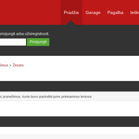
Pradžia
Garage
Pagalba
Iešk
prisijungti
arba
užsiregistruoti
.
ešimus
»
Žinutės
uos pranešimus, kurie buvo paskelbti jums prieinamose lentose.