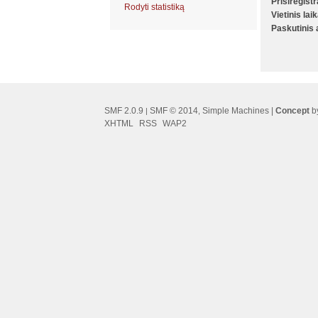
Prisiregist
Rodyti statistiką
Vietinis lai
Paskutinis
SMF 2.0.9
SMF © 2014
Simple Machines
|
Concept
by
|
,
XHTML
RSS
WAP2