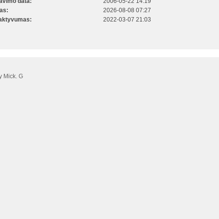
ravimo data:
2006-05-22 14:19
kas:
2026-08-08 07:27
 aktyvumas:
2022-03-07 21:03
 Mick. G