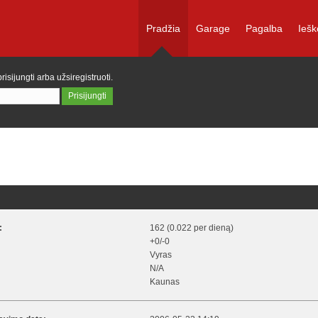
Pradžia
Garage
Pagalba
Iešk
prisijungti
arba
užsiregistruoti
.
:
162 (0.022 per dieną)
+0/-0
Vyras
N/A
Kaunas