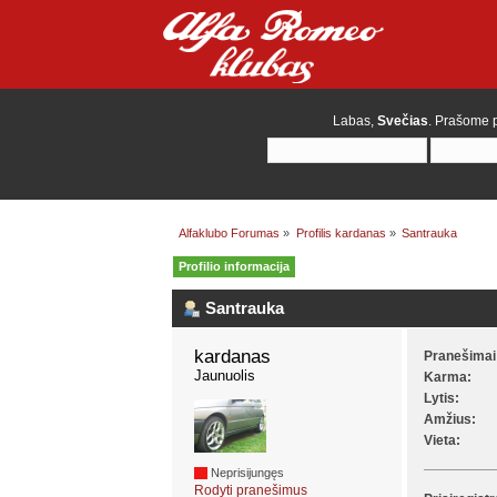
Labas,
Svečias
. Prašome
Alfaklubo Forumas
»
Profilis kardanas
»
Santrauka
Profilio informacija
Santrauka
kardanas 
Pranešimai
Jaunuolis
Karma:
Lytis:
Amžius:
Vieta:
Neprisijungęs
Rodyti pranešimus