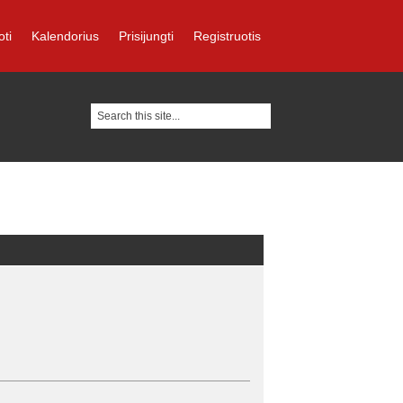
oti
Kalendorius
Prisijungti
Registruotis