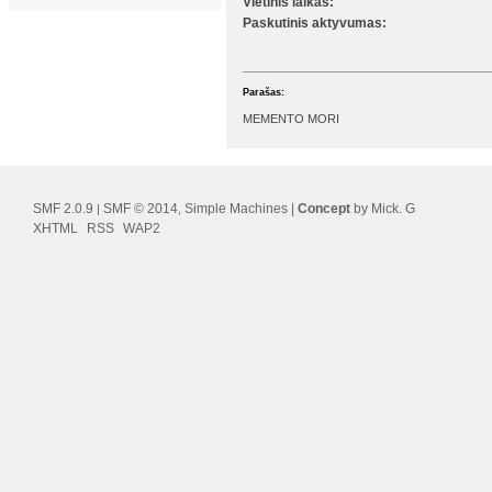
Vietinis laikas:
Paskutinis aktyvumas:
Parašas:
MEMENTO MORI
SMF 2.0.9
SMF © 2014
Simple Machines
|
Concept
by Mick. G
|
,
XHTML
RSS
WAP2