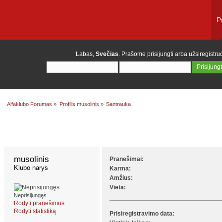
P
Labas,
Svečias
. Prašome
prisijungti
arba
užsiregistruo
Alfaklubo Forumas
»
Profilis musolinis
»
Santrauka
Profilio informacija
Santrauka
musolinis 
Pranešimai:
Klubo narys
Karma:
Amžius:
Vieta:
Neprisijungęs
Rodyti pranešimus
Rodyti statistiką
Prisiregistravimo data: