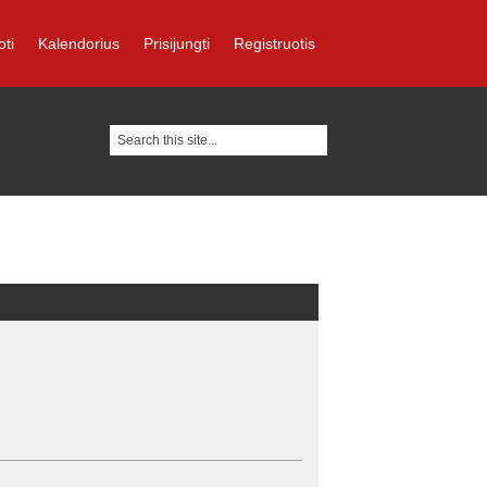
oti
Kalendorius
Prisijungti
Registruotis