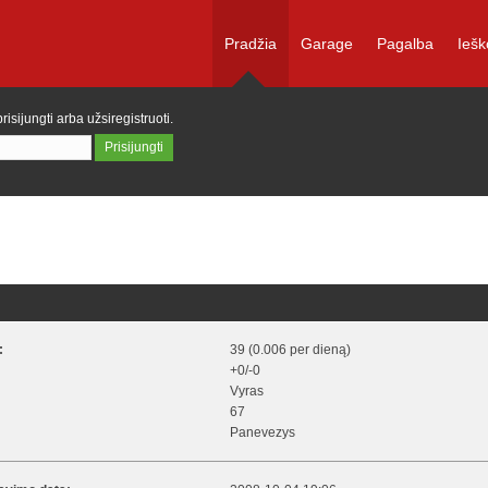
Pradžia
Garage
Pagalba
Iešk
prisijungti
arba
užsiregistruoti
.
:
39 (0.006 per dieną)
+0/-0
Vyras
67
Panevezys