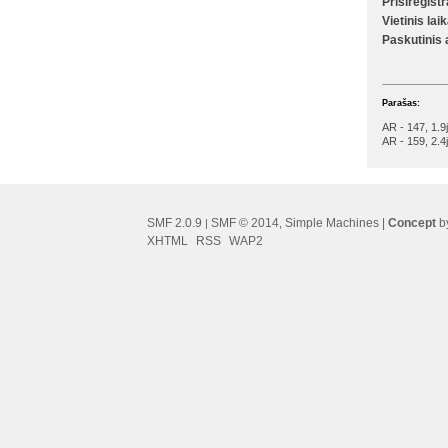
Prisiregist
Vietinis lai
Paskutinis
Parašas:
AR - 147, 1.9
AR - 159, 2.4
SMF 2.0.9
SMF © 2014
Simple Machines
|
Concept
by
|
,
XHTML
RSS
WAP2