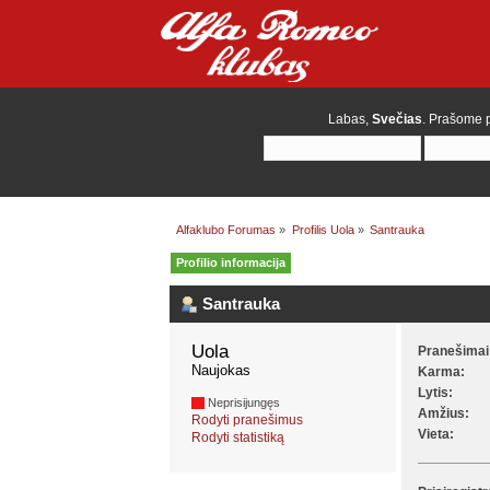
Labas,
Svečias
. Prašome
Alfaklubo Forumas
»
Profilis Uola
»
Santrauka
Profilio informacija
Santrauka
Uola 
Pranešimai
Naujokas
Karma:
Lytis:
Neprisijungęs
Amžius:
Rodyti pranešimus
Vieta:
Rodyti statistiką