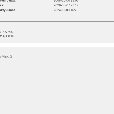
ravimo data:
2008-10-04 19:06
kas:
2026-08-07 23:12
 aktyvumas:
2024-11-03 16:26
jtd 16v '05m.
jtd Q4 '08m.
 Mick. G