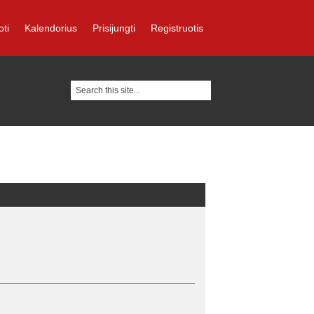
oti
Kalendorius
Prisijungti
Registruotis