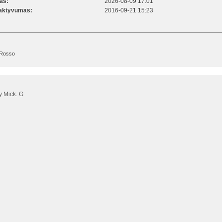
kas:
2026-08-09 17:01
 aktyvumas:
2016-09-21 15:23
 Rosso
 Mick. G