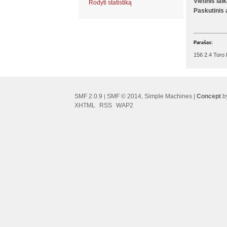
Vietinis lai
Rodyti statistiką
Paskutinis
Parašas:
156 2.4 Toro
SMF 2.0.9
SMF © 2014
Simple Machines
|
Concept
by
|
,
XHTML
RSS
WAP2