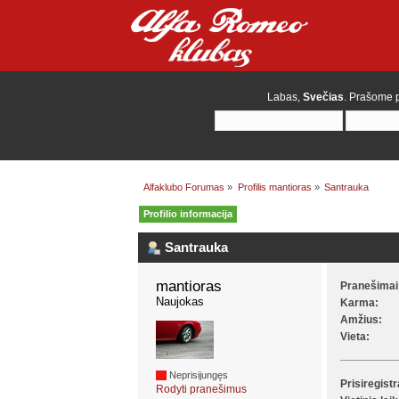
Labas,
Svečias
. Prašome
Alfaklubo Forumas
»
Profilis mantioras
»
Santrauka
Profilio informacija
Santrauka
mantioras 
Pranešimai
Naujokas
Karma:
Amžius:
Vieta:
Neprisijungęs
Prisiregist
Rodyti pranešimus