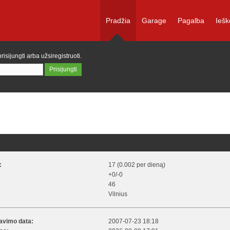
Pradžia
Garage
Pagalba
Iešk
prisijungti
arba
užsiregistruoti
.
:
17 (0.002 per dieną)
+0/-0
46
Vilnius
ravimo data:
2007-07-23 18:18