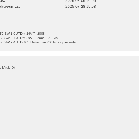
kas:
2026-08-06 16:05
 aktyvumas:
2025-07-28 15:08
159 SW 1.9 JTDm 16V TI 2008
56 SW 2.4 JTDm 20V TI 2004-12 - Rip
56 SW 2.4 JTD 10V Distinctive 2001-07 - parduota
 Mick. G