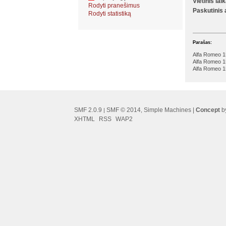
Vietinis lai
Rodyti pranešimus
Paskutinis
Rodyti statistiką
Parašas:
Alfa Romeo 
Alfa Romeo 1
Alfa Romeo 1
SMF 2.0.9
SMF © 2014
Simple Machines
|
Concept
by
|
,
XHTML
RSS
WAP2