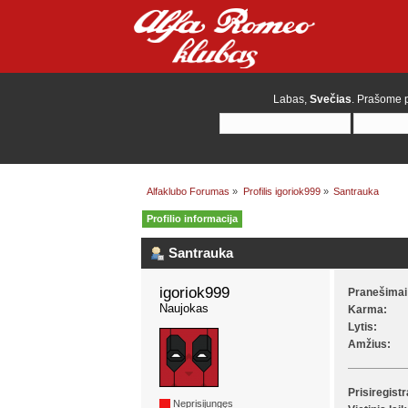
Labas,
Svečias
. Prašome
Alfaklubo Forumas
»
Profilis igoriok999
»
Santrauka
Profilio informacija
Santrauka
igoriok999 
Pranešimai
Naujokas
Karma:
Lytis:
Amžius:
Prisiregist
Neprisijungęs