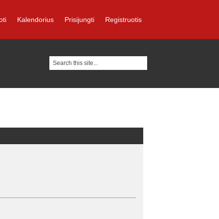
oti
Kalendorius
Prisijungti
Registruotis