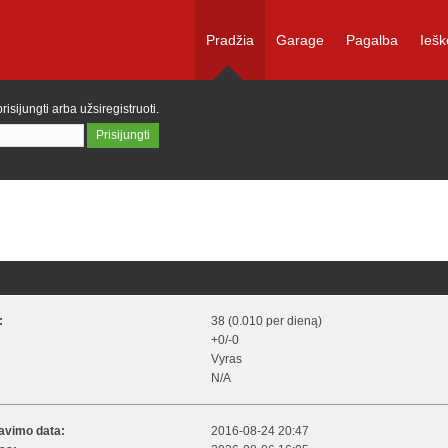
Pradžia
Garage
Pagalba
Iešk
prisijungti
arba
užsiregistruoti
.
:
38 (0.010 per dieną)
+0/-0
Vyras
N/A
ravimo data:
2016-08-24 20:47