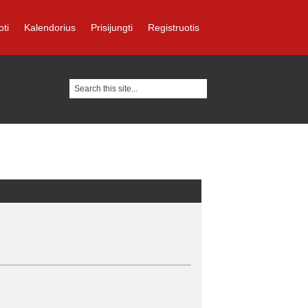
oti
Kalendorius
Prisijungti
Registruotis