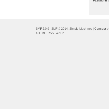
Paskutinis
SMF 2.0.9
SMF © 2014
Simple Machines
|
Concept
by
|
,
XHTML
RSS
WAP2