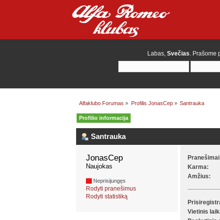
Labas,
Svečias
. Prašome
Alfaklubo Forumas
»
Profilis JonasCep
»
Santrauka
Profilio informacija
Santrauka
JonasCep 
Pranešimai
Naujokas
Karma:
Amžius:
Neprisijungęs
Rodyti pranešimus
Rodyti statistiką
Prisiregist
Vietinis lai