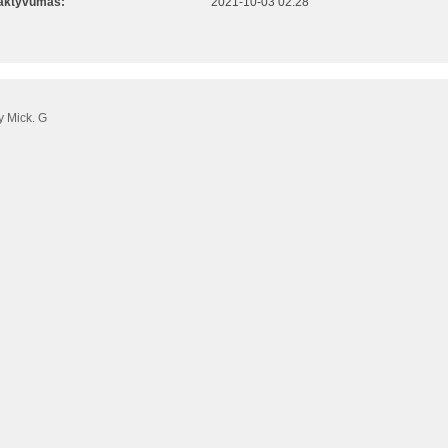
 aktyvumas:
2021-10-03 02:28
 Mick. G