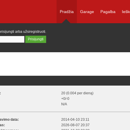
Pradžia
Garage
Pagalba
Iešk
prisijungti
arba
užsiregistruoti
.
:
20 (0.004 per dieną)
+0/-0
N/A
ravimo data:
2014-04-10 23:11
kas:
2026-08-07 20:37