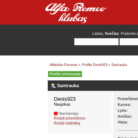
Labas,
Svečias
. Prašome
Alfaklubo Forumas
»
Profilis Denis923
»
Santrauka
Profilio informacija
Santrauka
Denis923 
Pranešimai
Naujokas
Karma:
Lytis:
Neprisijungęs
Amžius:
Rodyti pranešimus
Vieta:
Rodyti statistiką