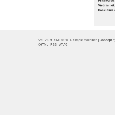
Prisiregist
Vietinis lai
Paskutinis
SMF 2.0.9
SMF © 2014
Simple Machines
|
Concept
by
|
,
XHTML
RSS
WAP2