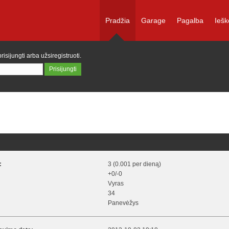
Pradžia
Garage
Pagalba
Iešk
prisijungti
arba
užsiregistruoti
.
:
3 (0.001 per dieną)
+0/-0
Vyras
34
Panevėžys