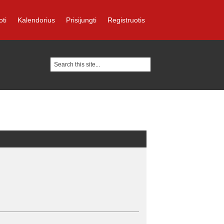
oti
Kalendorius
Prisijungti
Registruotis