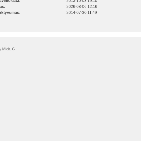
ravimo data:
2013-10-03 19:10
kas:
2026-08-06 12:16
 aktyvumas:
2014-07-30 11:49
 Mick. G