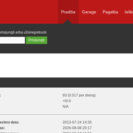
Pradžia
Garage
Pagalba
Iešk
prisijungti
arba
užsiregistruoti
.
:
83 (0.017 per dieną)
+0/-0
N/A
ravimo data:
2013-07-24 14:35
kas:
2026-08-08 20:17