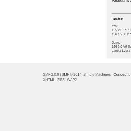
Paskutinis
Parašas:
Yra:
155 2.0 TS 1
156 1.9 JTD 
Buvo:
166 3.0 V6 S
Lancia Lybra 
SMF 2.0.9
SMF © 2014
Simple Machines
|
Concept
by
|
,
XHTML
RSS
WAP2