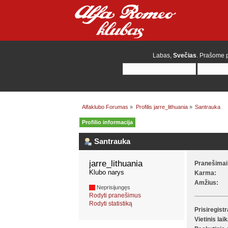
Labas,
Svečias
. Prašome
Alfaklubo Forumas
»
Profilis jarre_lithuania
»
Santrauka
Profilio informacija
Santrauka
jarre_lithuania 
Pranešimai
Klubo narys
Karma:
Amžius:
Neprisijungęs
Rodyti pranešimus
Rodyti statistiką
Prisiregist
Vietinis lai