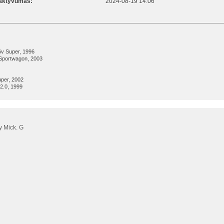
 aktyvumas:
2024-08-19 14:06
6v Super, 1996
Sportwagon, 2003
uper, 2002
2.0, 1999
 Mick. G