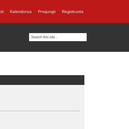
oti
Kalendorius
Prisijungti
Registruotis