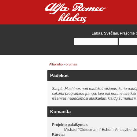
Labas,
Svečias
. Prašome
Alfaklubo Forumas
Padėkos
Simple Machines nori padėkoti visiems, kurie padė
sukurta programine įranga, taip pat norime išreikšt
išsamias naudojimosi ataskaitas, klaidų žurnalus ir t.
Komanda
Projekto palaikymas
Michael "Oldiesmann" Eshom, Amacythe, Jer
Kūrėjai