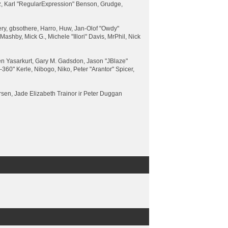
z, Karl "RegularExpression" Benson, Grudge,
ery, gbsothere, Harro, Huw, Jan-Olof "Owdy"
Mashby, Mick G., Michele "Illori" Davis, MrPhil, Nick
n Yasarkurt, Gary M. Gadsdon, Jason "JBlaze"
60" Kerle, Nibogo, Niko, Peter "Arantor" Spicer,
sen, Jade Elizabeth Trainor ir Peter Duggan