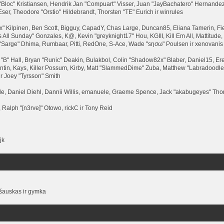
 "Bloc" Kristiansen, Hendrik Jan "Compuart" Visser, Juan "JayBachatero" Hernande
ser, Theodore "Orstio" Hildebrandt, Thorsten "TE" Eurich ir winrules
Lex" Kilpinen, Ben Scott, Bigguy, CapadY, Chas Large, Duncan85, Eliana Tamerin, Fi
 All Sunday" Gonzales, K@, Kevin "greyknight17" Hou, KGIII, Kill Em All, Mattitude, 
ro "Sarge" Dhima, Rumbaar, Pitti, RedOne, S-Ace, Wade "sησω" Poulsen ir xenovanis
 Hall, Bryan "Runic" Deakin, Bulakbol, Colin "Shadow82x" Blaber, Daniel15, Ere
tin, Kays, Killer Possum, Kirby, Matt "SlammedDime" Zuba, Matthew "Labradoodle-3
r Joey "Tyrsson" Smith
e, Daniel Diehl, Dannii Willis, emanuele, Graeme Spence, Jack "akabugeyes" Thor
Ralph "[n3rve]" Otowo, rickC ir Tony Reid
jk
šauskas ir gymka