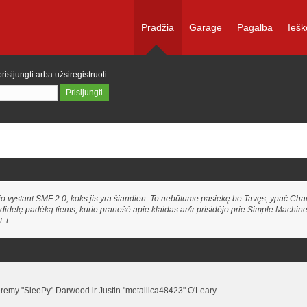
Pradžia
Garage
Pagalba
Iešk
prisijungti
arba
užsiregistruoti
.
jo vystant SMF 2.0, koks jis yra šiandien. To nebūtume pasiekę be Tavęs, ypač Cha
i didelę padėką tiems, kurie pranešė apie klaidas ar/ir prisidėjo prie Simple Machi
 t.
emy "SleePy" Darwood ir Justin "metallica48423" O'Leary