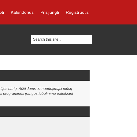
oti
Kalendorius
Prisijungti
Registruotis
rtijos narių. Ačiū Jums už naudojimąsi mūsų
nes programinės įrangos tobulinimo pateikiant