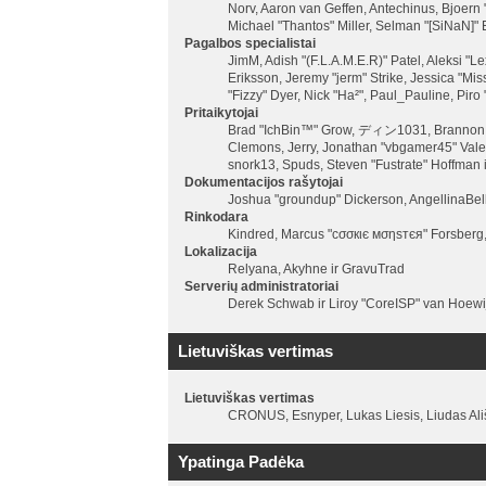
Norv, Aaron van Geffen, Antechinus, Bjoern
Michael "Thantos" Miller, Selman "[SiNaN]" E
Pagalbos specialistai
JimM, Adish "(F.L.A.M.E.R)" Patel, Aleksi "
Eriksson, Jeremy "jerm" Strike, Jessica "Miss
"Fizzy" Dyer, Nick "Ha²", Paul_Pauline, Pi
Pritaikytojai
Brad "IchBin™" Grow, ディン1031, Brannon "B"
Clemons, Jerry, Jonathan "vbgamer45" Valen
snork13, Spuds, Steven "Fustrate" Hoffman i
Dokumentacijos rašytojai
Joshua "groundup" Dickerson, AngellinaBell
Rinkodara
Kindred, Marcus "cσσкιє мσηѕтєя" Forsberg, 
Lokalizacija
Relyana, Akyhne ir GravuTrad
Serverių administratoriai
Derek Schwab ir Liroy "CoreISP" van Hoewi
Lietuviškas vertimas
Lietuviškas vertimas
CRONUS, Esnyper, Lukas Liesis, Liudas Ali
Ypatinga Padėka