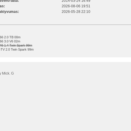
ravimo data:
2014-03-24 16:49
kas:
2026-08-06 19:51
 aktyvumas:
2026-05-28 22:10
66 2.0 TB 00m
66 3.0 V6 02m
46 1.4 Twin Spark 99m
TV 2.0 Twin Spark 99m
 Mick. G