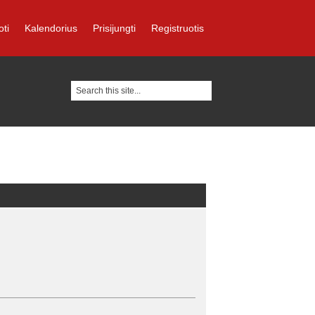
oti
Kalendorius
Prisijungti
Registruotis