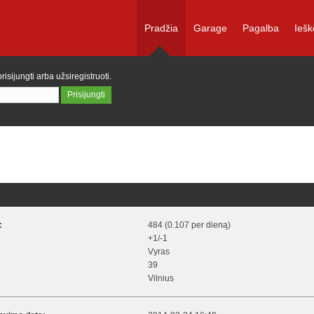
Pradžia
Garage
Pagalba
Iešk
prisijungti
arba
užsiregistruoti
.
:
484 (0.107 per dieną)
+1/-1
Vyras
39
Vilnius