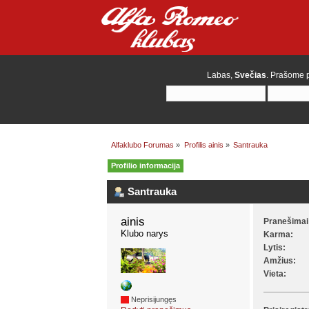
Labas,
Svečias
. Prašome
Alfaklubo Forumas
»
Profilis ainis
»
Santrauka
Profilio informacija
Santrauka
ainis 
Pranešimai
Klubo narys
Karma:
Lytis:
Amžius:
Vieta:
Neprisijungęs