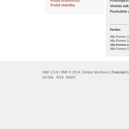
Rodyti pranešimus
Prisiregist
Rodyti statistiką
Vietinis lai
Paskutinis
Parašas:
Alfa Romeo 1
Alfa Romeo 1
Alfa Romeo 1
Alfa Romeo G
SMF 2.0.9
SMF © 2014
Simple Machines
|
Concept
by
|
,
XHTML
RSS
WAP2